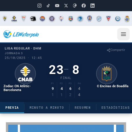
LIGA REGULAR · DHM
Compartir
JORNADA 3
25/10/2025 · 12:45
23
8
–
FINAL
P1
P2
P3
P4
Zodiac CN Atlètic-
C Encinas de Boadilla
9
4
6
4
Barceloneta
1
1
2
4
PREVIA
MINUTO A MINUTO
RESUMEN
ESTADÍSTICAS