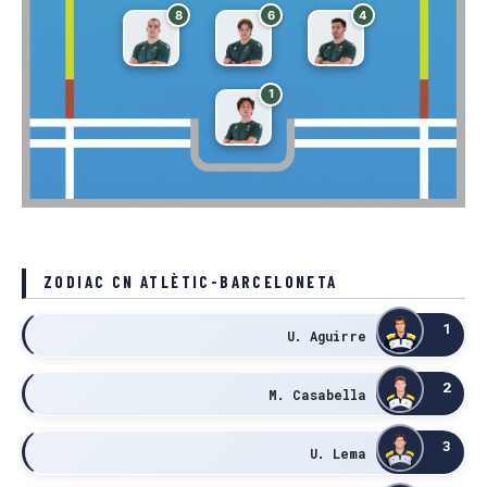
8
6
4
1
ZODIAC CN ATLÈTIC-BARCELONETA
1
U. Aguirre
2
M. Casabella
3
U. Lema