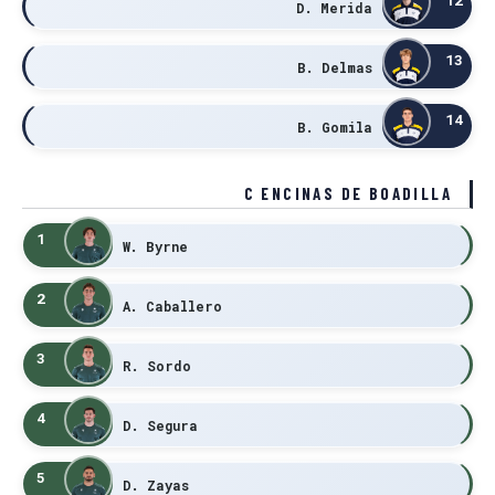
D. Merida
13
B. Delmas
14
B. Gomila
C ENCINAS DE BOADILLA
1
W. Byrne
2
A. Caballero
3
R. Sordo
4
D. Segura
5
D. Zayas