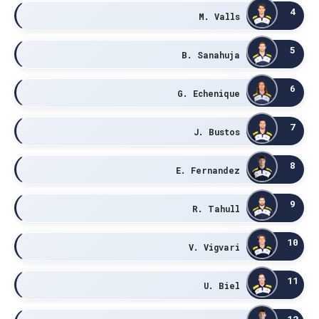
4
M. Valls
5
B. Sanahuja
6
G. Echenique
7
J. Bustos
8
E. Fernandez
9
R. Tahull
10
V. Vigvari
11
U. Biel
12