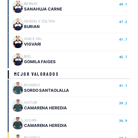
BERNAT
49.1
SANAHUJA CARNE
GERGELY ZOLTAN
47.2
BURIAN
VINCE PAL
41.7
VIGVARI
BIEL
45.7
GOMILA FAIGES
MEJOR VALORADOS
RICARDO
41.1
SORDO SANTAOLALLA
VICTOR
39.2
CAMARENA HEREDIA
JULIAN
36.9
CAMARENA HEREDIA
RICARDO