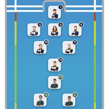
1
5
6
9
10
11
14
12
10
9