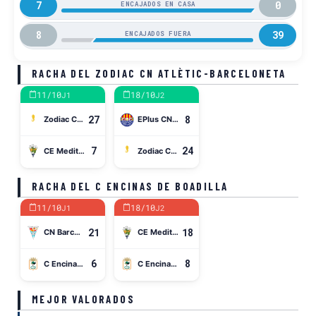
7
0
ENCAJADOS EN CASA
8
39
ENCAJADOS FUERA
RACHA DEL ZODIAC CN ATLÈTIC-BARCELONETA
11/10
18/10
J1
J2
27
8
Zodiac CN Atlètic-Barceloneta
EPlus CN Catalunya
7
24
CE Mediterrani
Zodiac CN Atlètic-Barceloneta
RACHA DEL C ENCINAS DE BOADILLA
11/10
18/10
J1
J2
21
18
CN Barcelona
CE Mediterrani
6
8
C Encinas de Boadilla
C Encinas de Boadilla
MEJOR VALORADOS