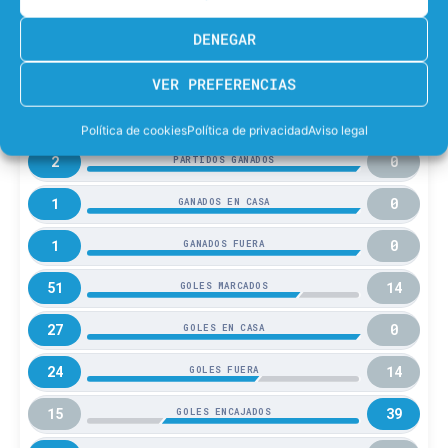
DENEGAR
ATB
ENC
VER PREFERENCIAS
2
2
PARTIDOS JUGADOS
Política de cookies
Política de privacidad
Aviso legal
2
0
PARTIDOS GANADOS
1
0
GANADOS EN CASA
1
0
GANADOS FUERA
51
14
GOLES MARCADOS
27
0
GOLES EN CASA
24
14
GOLES FUERA
15
39
GOLES ENCAJADOS