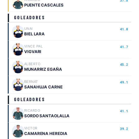
37.5
PUENTE CASCALES
GOLEADORES
UNAI
41.0
BIEL LARA
VINCE PAL
41.7
VIGVARI
ALBERTO
45.2
MUNARRIZ EGAÑA
BERNAT
49.1
SANAHUJA CARNE
GOLEADORES
RICARDO
41.1
SORDO SANTAOLALLA
VICTOR
39.2
CAMARENA HEREDIA