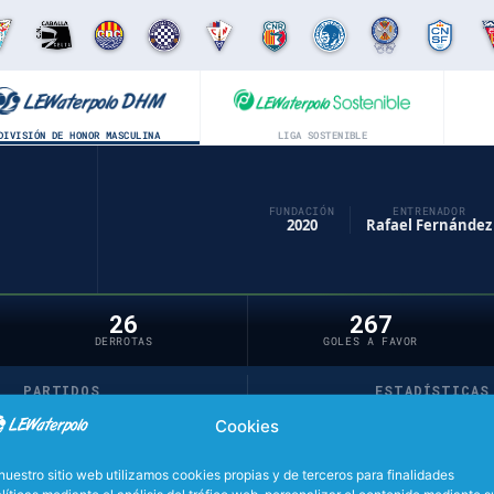
DIVISIÓN DE HONOR MASCULINA
LIGA SOSTENIBLE
FUNDACIÓN
ENTRENADOR
2020
Rafael Fernández
26
267
DERROTAS
GOLES A FAVOR
PARTIDOS
ESTADÍSTICAS
Cookies
nuestro sitio web utilizamos cookies propias y de terceros para finalidades
líticas mediante el análisis del tráfico web, personalizar el contenido mediante s