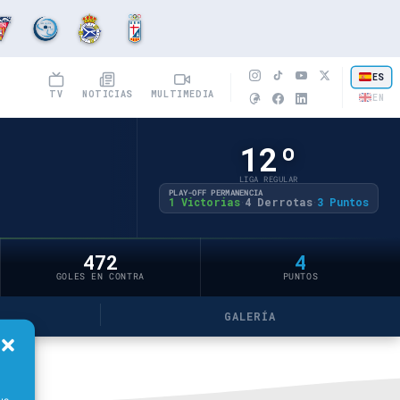
ES
TV
NOTICIAS
MULTIMEDIA
EN
12º
LIGA REGULAR
PLAY-OFF PERMANENCIA
1 Victorias
4 Derrotas
3 Puntos
·
·
472
4
GOLES EN CONTRA
PUNTOS
GALERÍA
us