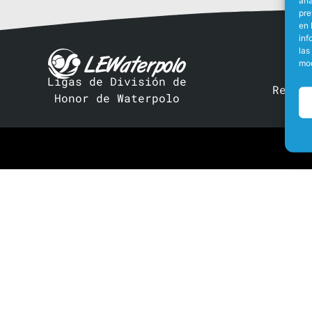
pre
en 
inf
las
mod
Ligas de División de
Real 
Honor de Waterpolo