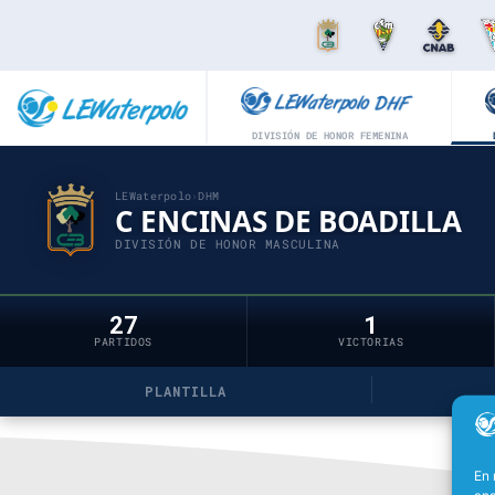
DIVISIÓN DE HONOR FEMENINA
LEWaterpolo
›
DHM
C ENCINAS DE BOADILLA
DIVISIÓN DE HONOR MASCULINA
27
1
PARTIDOS
VICTORIAS
PLANTILLA
En 
ana