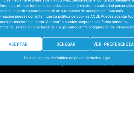
ferencias, ofrecer funciones de redes sociales y mostrarle publicidad personaliz
base a un perfil elaborado a partir de sus hábitos de navegación. Para más
ormación puedes consultar nuestra política de cookies AQUÍ. Puedes aceptar tod
 cookies mediante el botón “Aceptar” o puedes aceptarlas de forma concreta,
AC
ificar su selección o rechazar su uso pulsando en “Configuración de Privacidad”
Federación Española de Natación
SOBR
ACEPTAR
DENEGAR
VER PREFERENCIA
Política de cookies
Política de privacidad
Aviso legal
Web desarrollada por
©2026 LEWaterpolo