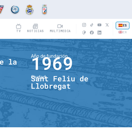
ES
TV
NOTICIAS
MULTIMEDIA
EN
1969
Año de fundación
e la
Sant Feliu de
Ciudad
Llobregat