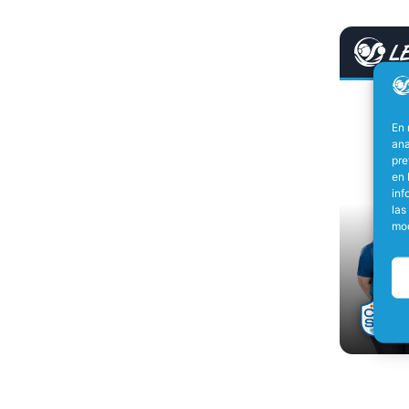
En 
ana
pre
en 
inf
las
mod
C