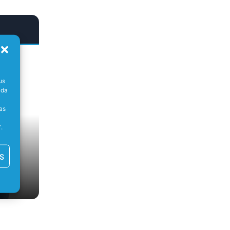
us
ada
as
.
S