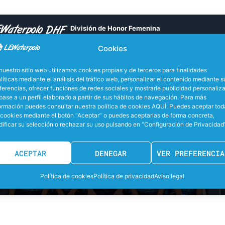
División de Honor Femenina
Cookies
nuestro sitio web utilizamos cookies propias y de terceros para finalidades
líticas mediante el análisis del tráfico web, personalizar el contenido mediante s
ferencias, ofrecer funciones de redes sociales y mostrarle publicidad personaliz
base a un perfil elaborado a partir de sus hábitos de navegación. Para más
ormación puedes consultar nuestra política de cookies AQUÍ. Puedes aceptar tod
 cookies mediante el botón “Aceptar” o puedes aceptarlas de forma concreta,
ificar su selección o rechazar su uso pulsando en “Configuración de Privacidad”
ACEPTAR
DENEGAR
VER PREFERENCIA
N Sant Feliu
Política de cookies
Política de privacidad
Aviso legal