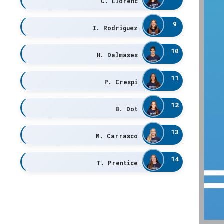
C. Llorenc
9
I. Rodriguez
10
H. Dalmases
11
P. Crespi
12
B. Dot
13
M. Carrasco
14
T. Prentice