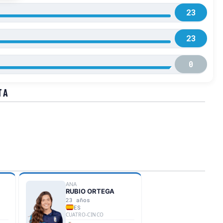
23
23
0
TA
ANA
RUBIO ORTEGA
23 años
ES
CUATRO-CINCO