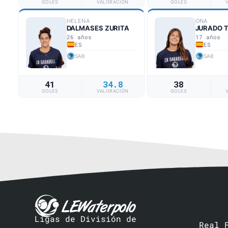
GOLES
VALORACIÓN
GOLES
HELENA
ONA
DALMASES ZURITA
JURADO 
26 años
17 años
ES
ES
SAB
SAB
41
34.8
38
GOLES
VALORACIÓN
GOLES
Ligas de División de
Real 