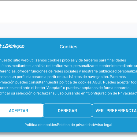
Cookies
PARTIDOS JUGADOS
nuestro sitio web utilizamos cookies propias y de terceros para finalidades
PARTIDOS GANADOS
líticas mediante el análisis del tráfico web, personalizar el contenido mediante s
ferencias, ofrecer funciones de redes sociales y mostrarle publicidad personaliz
base a un perfil elaborado a partir de sus hábitos de navegación. Para más
GANADOS FUERA
ormación puedes consultar nuestra política de cookies AQUÍ. Puedes aceptar tod
 cookies mediante el botón “Aceptar” o puedes aceptarlas de forma concreta,
ificar su selección o rechazar su uso pulsando en “Configuración de Privacidad”
GOLES MARCADOS
ACEPTAR
DENEGAR
VER PREFERENCIA
GOLES EN CASA
Política de cookies
Política de privacidad
Aviso legal
GOLES FUERA