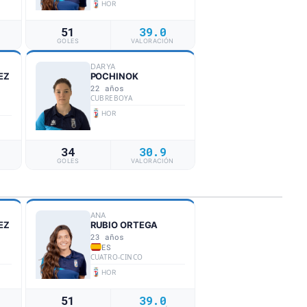
HOR
51
39.0
N
GOLES
VALORACIÓN
DARYA
EZ
POCHINOK
22 años
CUBREBOYA
HOR
34
30.9
N
GOLES
VALORACIÓN
ANA
EZ
RUBIO ORTEGA
23 años
ES
CUATRO-CINCO
HOR
51
39.0