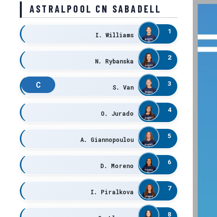
ASTRALPOOL CN SABADELL
1
I. Williams
2
N. Rybanska
3
C
S. Van
4
O. Jurado
5
A. Giannopoulou
6
D. Moreno
7
I. Piralkova
8