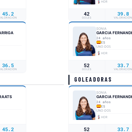
HOR
45.2
42
39.8
VALORACIÓN
GOLES
VALORACIÓ
SONIA
ARRIGA
GARCIA FERNAND
24 años
ES
UNO-DOS
HOR
36.5
52
33.7
VALORACIÓN
GOLES
VALORACIÓ
GOLEADORAS
SONIA
KRAATS
GARCIA FERNAND
24 años
ES
UNO-DOS
HOR
45.2
52
33.7