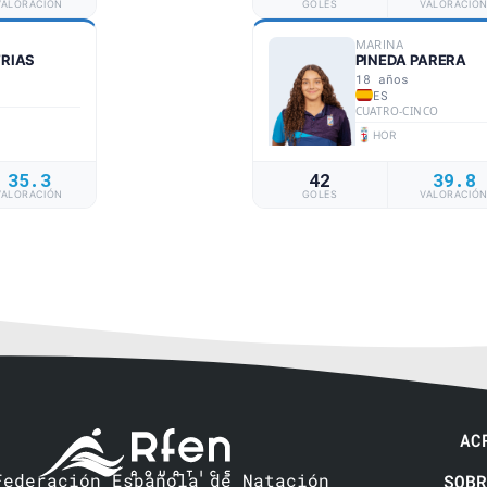
VALORACIÓN
GOLES
VALORACIÓ
MARINA
TRIAS
PINEDA PARERA
18 años
ES
CUATRO-CINCO
HOR
35.3
42
39.8
VALORACIÓN
GOLES
VALORACIÓ
AC
Federación Española de Natación
SOBR