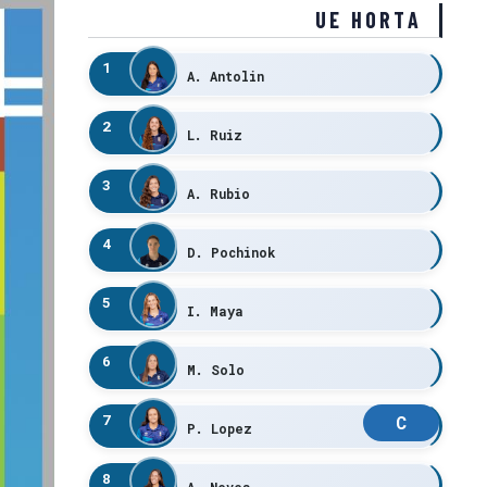
UE HORTA
1
A. Antolin
2
L. Ruiz
3
A. Rubio
4
D. Pochinok
5
I. Maya
6
M. Solo
7
C
P. Lopez
8
A. Neves