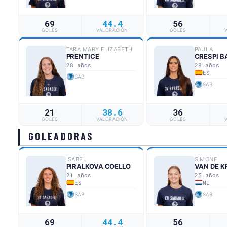
69
44.4
56
GOLES
VALORACIÓN
GOLES
TARA MARY ELIZABETH
PAULA
PRENTICE
CRESPI B
28 años
28 años
ES
SAB
SAB
21
38.6
36
GOLES
VALORACIÓN
GOLES
GOLEADORAS
ISABEL
SIMONE
PIRALKOVA COELLO
VAN DE 
21 años
25 años
ES
NL
SAB
SAB
69
44.4
56