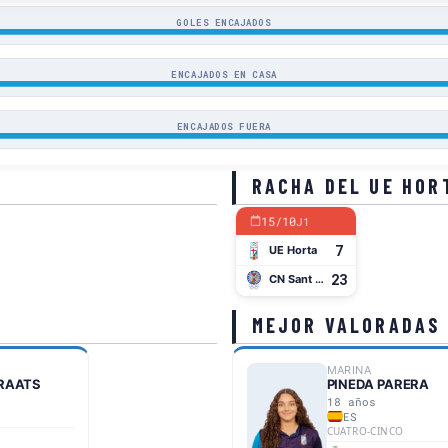
GOLES ENCAJADOS
ENCAJADOS EN CASA
ENCAJADOS FUERA
RACHA DEL UE HOR
15/10
J1
7
UE Horta
23
CN Sant Andreu
MEJOR VALORADAS
MARINA
KRAATS
PINEDA PARERA
18 años
ES
CUATRO-CINCO