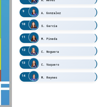
9
A. Gonzalez
10
S. Garcia
11
M. Pineda
12
C. Noguera
13
C. Vaquero
14
M. Reynes