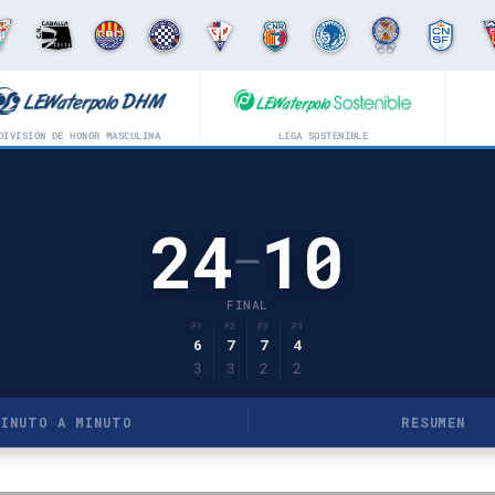
DIVISIÓN DE HONOR MASCULINA
LIGA SOSTENIBLE
24
10
–
FINAL
P1
P2
P3
P4
6
7
7
4
3
3
2
2
MINUTO A MINUTO
RESUMEN