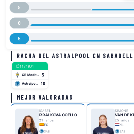
5
0
5
RACHA DEL ASTRALPOOL CN SABADELL
11/10
J1
5
CE Mediterrani
18
Astralpool CN Sabadell
MEJOR VALORADAS
ISABEL
SIMONE
PIRALKOVA COELLO
VAN DE 
21 años
25 años
ES
NL
SAB
SAB