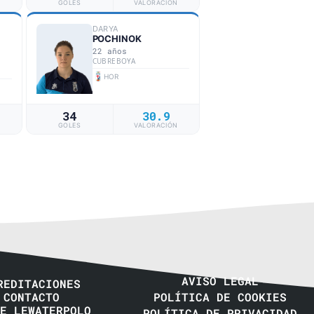
N
GOLES
VALORACIÓN
DARYA
POCHINOK
22 años
CUBREBOYA
HOR
34
30.9
N
GOLES
VALORACIÓN
AVISO LEGAL
REDITACIONES
CONTACTO
POLÍTICA DE COOKIES
E LEWATERPOLO
POLÍTICA DE PRIVACIDAD