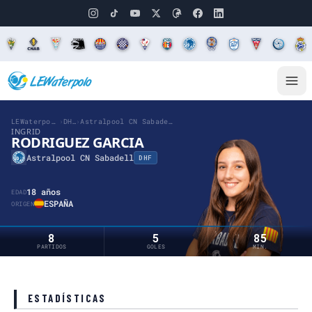
LEWaterpolo
›
DHF
›
Astralpool CN Sabadell
INGRID
RODRIGUEZ GARCIA
Astralpool CN Sabadell
DHF
18 años
EDAD
ESPAÑA
ORIGEN
8
5
85
PARTIDOS
GOLES
MIN.
ESTADÍSTICAS