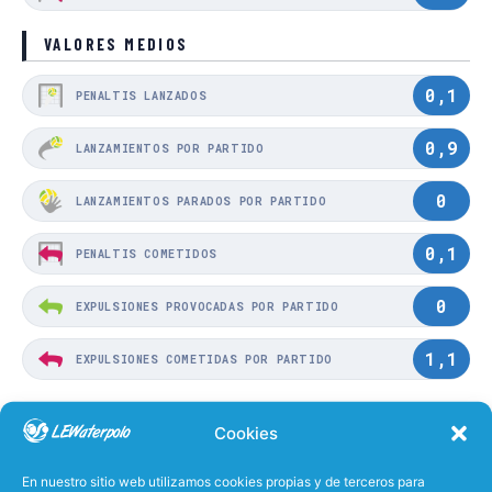
VALORES MEDIOS
0,1
PENALTIS LANZADOS
0,9
LANZAMIENTOS POR PARTIDO
0
LANZAMIENTOS PARADOS POR PARTIDO
0,1
PENALTIS COMETIDOS
0
EXPULSIONES PROVOCADAS POR PARTIDO
1,1
EXPULSIONES COMETIDAS POR PARTIDO
0
PENALTIS PROVOCADOS
Cookies
57%
EFECTIVIDAD LANZANDO
En nuestro sitio web utilizamos cookies propias y de terceros para