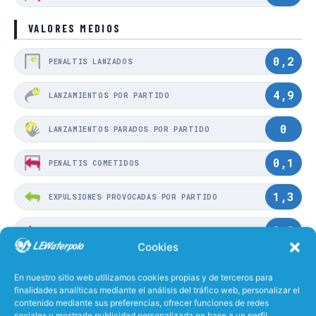
VALORES MEDIOS
0,2
PENALTIS LANZADOS
4,9
LANZAMIENTOS POR PARTIDO
0
LANZAMIENTOS PARADOS POR PARTIDO
0,1
PENALTIS COMETIDOS
1,3
EXPULSIONES PROVOCADAS POR PARTIDO
0,9
EXPULSIONES COMETIDAS POR PARTIDO
Cookies
0,3
PENALTIS PROVOCADOS
En nuestro sitio web utilizamos cookies propias y de terceros para
finalidades analíticas mediante el análisis del tráfico web, personalizar el
contenido mediante sus preferencias, ofrecer funciones de redes
31%
EFECTIVIDAD LANZANDO
sociales y mostrarle publicidad personalizada en base a un perfil