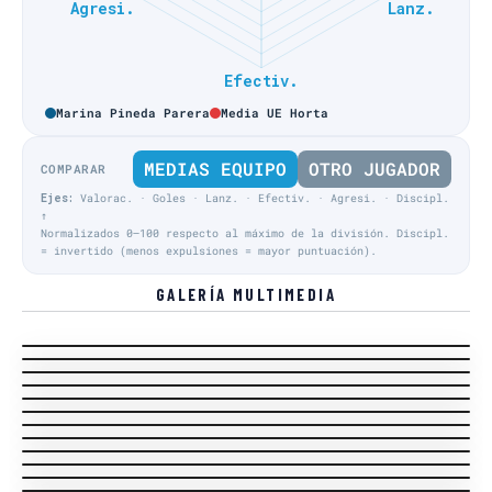
Marina Pineda Parera
Media UE Horta
MEDIAS EQUIPO
OTRO JUGADOR
COMPARAR
Ejes:
Valorac. · Goles · Lanz. · Efectiv. · Agresi. · Discipl.
↑
Normalizados 0–100 respecto al máximo de la división. Discipl.
= invertido (menos expulsiones = mayor puntuación).
GALERÍA MULTIMEDIA
Play-Off Permanencia · Final · PP-FN
Play-Off Permanencia · Final · PP-FN
Liga Regular · J22
Liga Regular · J18
Público
Liga Regular · J18
MVP
Liga Regular · J18
Acción Equipo local
Liga Regular · J18
Acción Equipo local
Liga Regular · J18
Entrenador visitante
Liga Regular · J19
Entrenador visitante
Liga Regular · J19
Acción Equipo visitante
Liga Regular · J19
MVP
Liga Regular · J16
Acción Equipo visitante
Liga Regular · J16
Acción Equipo visitante