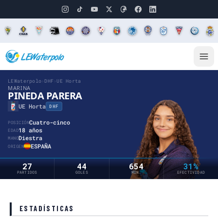
LEWaterpolo
›
DHF
›
UE Horta
MARINA
PINEDA PARERA
UE Horta
DHF
Cuatro-cinco
POSICIÓN
18 años
EDAD
Diestra
MANO
ESPAÑA
ORIGEN
27
44
654
31%
PARTIDOS
GOLES
MIN.
EFECTIVIDAD
ESTADÍSTICAS