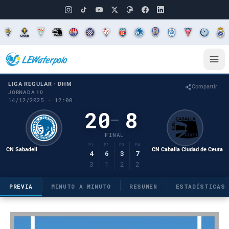
LIGA REGULAR · DHM
Compartir
JORNADA 10
14/12/2025 · 12:00
20
8
–
FINAL
P1
P2
P3
P4
CN Sabadell
CN Caballa Ciudad de Ceuta
4
6
3
7
3
1
2
2
PREVIA
MINUTO A MINUTO
RESUMEN
ESTADÍSTICAS