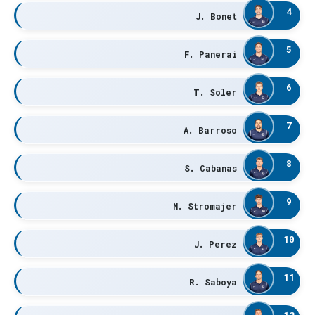
4
J. Bonet
5
F. Panerai
6
T. Soler
7
A. Barroso
8
S. Cabanas
9
N. Stromajer
10
J. Perez
11
R. Saboya
12