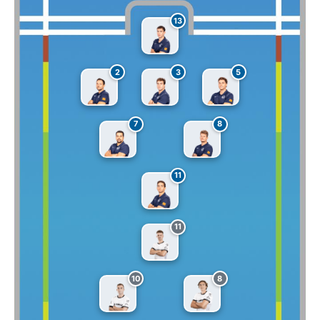
13
2
3
5
7
8
11
11
10
8