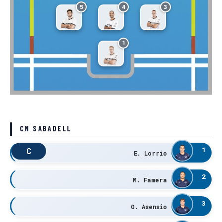
5
4
3
1
CN SABADELL
1
C
E. Lorrio
2
M. Famera
3
O. Asensio