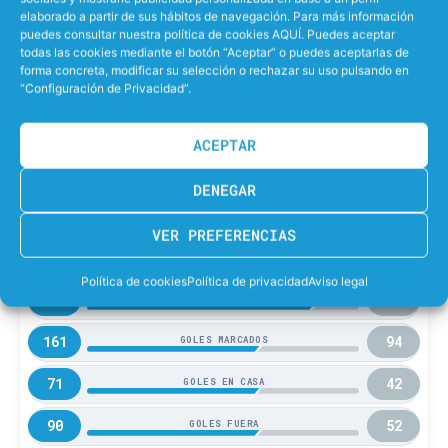
elaborado a partir de sus hábitos de navegación. Para más información
14
J. Arostegui
puedes consultar nuestra política de cookies AQUÍ. Puedes aceptar
todas las cookies mediante el botón “Aceptar” o puedes aceptarlas de
forma concreta, modificar su selección o rechazar su uso pulsando en
“Configuración de Privacidad”.
SAB
CAB
ACEPTAR
10
9
PARTIDOS JUGADOS
DENEGAR
9
3
PARTIDOS GANADOS
VER PREFERENCIAS
4
2
GANADOS EN CASA
Política de cookies
Política de privacidad
Aviso legal
5
1
GANADOS FUERA
161
94
GOLES MARCADOS
71
42
GOLES EN CASA
90
52
GOLES FUERA