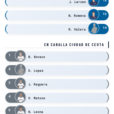
J. Larsen
13
N. Romeva
14
R. Valera
CN CABALLA CIUDAD DE CEUTA
1
B. Kovacs
2
D. Lopez
3
J. Reguera
4
V. Matoso
5
N. Leona