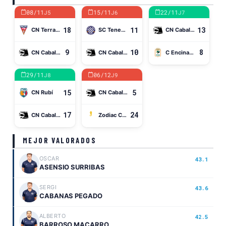
08/11
15/11
22/11
J5
J6
J7
18
11
13
CN Terrassa
SC Tenerife Echeyde
CN Caballa Ciudad de Ceuta
9
10
8
CN Caballa Ciudad de Ceuta
CN Caballa Ciudad de Ceuta
C Encinas de Boadilla
29/11
06/12
J8
J9
15
5
CN Rubí
CN Caballa Ciudad de Ceuta
17
24
CN Caballa Ciudad de Ceuta
Zodiac CN Atlètic-Barceloneta
MEJOR VALORADOS
OSCAR
43.1
ASENSIO SURRIBAS
SERGI
43.6
CABANAS PEGADO
ALBERTO
42.5
BARROSO MACARRO