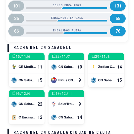
101
131
GOLES ENCAJADOS
35
55
ENCAJADOS EN CASA
66
76
ENCAJADOS FUERA
RACHA DEL CN SABADELL
15/11
22/11
29/11
J6
J7
J8
11
19
14
CE Mediterrani
CN Sabadell
Zodiac CN Atlètic-Barceloneta
15
9
15
CN Sabadell
EPlus CN Catalunya
CN Sabadell
06/12
10/12
J9
J11
22
9
CN Sabadell
SolarTradex CN Mataró
12
14
C Encinas de Boadilla
CN Sabadell
RACHA DEL CN CABALLA CIUDAD DE CEUTA