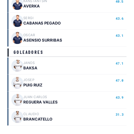
KANSTANTSIN
40.5
AVERKA
SERGI
43.6
CABANAS PEGADO
OSCAR
43.1
ASENSIO SURRIBAS
GOLEADORES
JANOS
47.1
BAKSA
JOSEP
47.0
PUIG RUIZ
JUAN CARLOS
43.9
REGUERA VALLES
CLAUDIO
31.3
BRANCATELLO