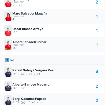
2
UNO-DOS
5', 23'
Marc Salvador Magaña
1
UNO-DOS
4'
Oscar Blasco Arroyo
1
12'
Albert Sabadell Porcar
1
UNO-DOS
16'
SAB
Rafael Saboya Vergara Real
4
19', 22', 29', 31'
Alberto Barroso Macarro
2
16', 24'
Sergi Cabanas Pegado
2
0:59 (p), 3:40 (p)