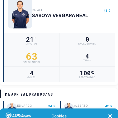
RAFAEL
42.7
SABOYA VERGARA REAL
21'
0
MINUTOS
EXCLUSIONES
63
4
TIROS
VALORACIÓN
4
100%
GOLES
EFECTIVIDAD
MEJOR VALORADOS/AS
EDUARDO
ALBERTO
34.5
42.5
LORRIO BEJAR
BARROSO MACARRO
Cookies