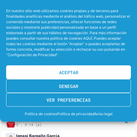
SERGI
43.6
CABANAS PEGADO
En nuestro sitio web utilizamos cookies propias y de terceros para
finalidades analíticas mediante el análisis del tráfico web, personalizar el
contenido mediante sus preferencias, ofrecer funciones de redes
sociales y mostrarle publicidad personalizada en base a un perfil
MINUTOS JUGADOS
elaborado a partir de sus hábitos de navegación. Para más información
puedes consultar nuestra política de cookies AQUÍ. Puedes aceptar
todas las cookies mediante el botón “Aceptar” o puedes aceptarlas de
EDUARDO
XAVIER
34.5
29.6
forma concreta, modificar su selección o rechazar su uso pulsando en
LORRIO BEJAR
TECLAS GUILLENA
“Configuración de Privacidad”.
SERGI
43.6
CABANAS PEGADO
ACEPTAR
DENEGAR
GOLES DEL PARTIDO
VER PREFERENCIAS
TER
Política de cookies
Política de privacidad
Aviso legal
Gerard Cuacos Peña
2
CUATRO-CINCO
3', 5:14 (p)
Ignasi Bargallo Garcia