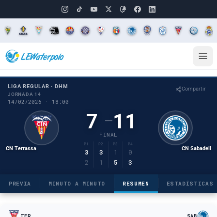
LIGA REGULAR · DHM
Compartir
JORNADA 14
14/02/2026 · 18:00
7
11
–
FINAL
P1
P2
P3
P4
CN Terrassa
CN Sabadell
3
3
1
0
2
1
5
3
PREVIA
MINUTO A MINUTO
RESUMEN
ESTADÍSTICAS
TER
SAB