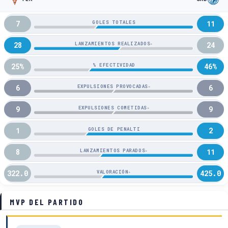
7
11
GOLES TOTALES
28
24
LANZAMIENTOS REALIZADOS
▸
25%
46%
% EFECTIVIDAD
6
6
EXPULSIONES PROVOCADAS
▸
9
9
EXPULSIONES COMETIDAS
▸
1
2
GOLES DE PENALTI
8
11
LANZAMIENTOS PARADOS
▸
322.0
425.0
VALORACIÓN
▸
MVP DEL PARTIDO