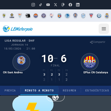
LIGA REGULAR · DHF
Compartir
JORNADA 16
18/03/2026 · 21:00
10
6
–
FINAL
P1
P2
P3
P4
CN Sant Andreu
EPlus CN Catalunya
3
2
3
2
2
1
1
2
PREVIA
MINUTO A MINUTO
RESUMEN
ESTADÍSTICAS