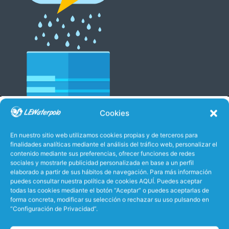
P1
P2
P3
P4
PEN.
Cookies
14 EVENTOS
11 EVENTOS
13 EVENTOS
15 EVENTOS
En nuestro sitio web utilizamos cookies propias y de terceros para
Alba Muñoz
1:07
finalidades analíticas mediante el análisis del tráfico web, personalizar el
Expulsión de 18s.
contenido mediante sus preferencias, ofrecer funciones de redes
sociales y mostrarle publicidad personalizada en base a un perfil
Queralt Anton
elaborado a partir de sus hábitos de navegación. Para más información
1:28
Lanzamiento parado
puedes consultar nuestra política de cookies AQUÍ. Puedes aceptar
todas las cookies mediante el botón “Aceptar” o puedes aceptarlas de
Laura Ferrer
forma concreta, modificar su selección o rechazar su uso pulsando en
1:56
Lanzamiento parado
“Configuración de Privacidad”.
Queralt Anton