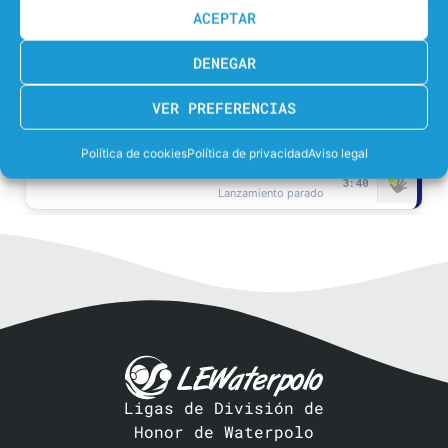
2:14
ACEPTAR
Expulsión de 18s.
Alba Muñoz
DENEGAR
2:38
Lanzamiento parado
VER PREFERENCIAS
10-6
Julia Frigola
2:47
Política de cookies
Política de privacidad
Aviso legal
Ruth Ariño
3:40
Lanzamiento parado
10-5
Ruth Ariño
4:29
Lucia Gomez De
4:45
Lanzamiento fuera
Paula Camus
5:00
Lanzamiento parado
Ligas de División de
10-4
Phillipa whittaker Pedley
SUP
Honor de Waterpolo
5:48