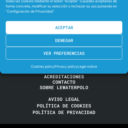
todas las cookies mediante el botón “Aceptar” o puedes aceptarlas de
forma concreta, modificar su selección o rechazar su uso pulsando en
“Configuración de Privacidad”.
ACEPTAR
Ligas de División de
Honor de Waterpolo
DENEGAR
VER PREFERENCIAS
Real Federación Española de Natación
Cookies policy
Privacy policy
Legal notice
ACREDITACIONES
CONTACTO
SOBRE LEWATERPOLO
AVISO LEGAL
POLÍTICA DE COOKIES
POLÍTICA DE PRIVACIDAD