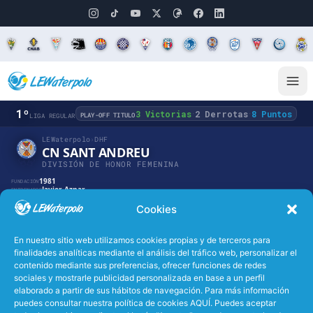
1º
3 Victorias
2 Derrotas
8 Puntos
·
·
PLAY-OFF TITULO
LIGA REGULAR
LEWaterpolo
›
DHF
CN SANT ANDREU
DIVISIÓN DE HONOR FEMENINA
1981
FUNDACIÓN
Javier Aznar
ENTRENADOR
Pere Serrat · Barcelona
PISCINA
Cookies
27
25
2
73
PARTIDOS
VICTORIAS
DERROTAS
PUNTOS
En nuestro sitio web utilizamos cookies propias y de terceros para
PLANTILLA
PARTIDOS
ESTADÍSTICAS
GALERÍA
finalidades analíticas mediante el análisis del tráfico web, personalizar el
contenido mediante sus preferencias, ofrecer funciones de redes
sociales y mostrarle publicidad personalizada en base a un perfil
elaborado a partir de sus hábitos de navegación. Para más información
puedes consultar nuestra política de cookies AQUÍ. Puedes aceptar