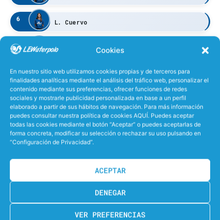
6
L. Cuervo
7
M. Casado
Cookies
8
En nuestro sitio web utilizamos cookies propias y de terceros para
M. Aramendia
finalidades analíticas mediante el análisis del tráfico web, personalizar el
contenido mediante sus preferencias, ofrecer funciones de redes
9
sociales y mostrarle publicidad personalizada en base a un perfil
V. Garay
elaborado a partir de sus hábitos de navegación. Para más información
puedes consultar nuestra política de cookies AQUÍ. Puedes aceptar
10
todas las cookies mediante el botón “Aceptar” o puedes aceptarlas de
A. Sariñena
forma concreta, modificar su selección o rechazar su uso pulsando en
“Configuración de Privacidad”.
11
A. Cuervo
ACEPTAR
12
C
A. Ramirez
DENEGAR
13
I. Mendes
VER PREFERENCIAS