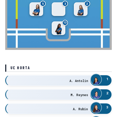
5
3
2
13
UE HORTA
1
A. Antolin
2
M. Reynes
3
A. Rubio