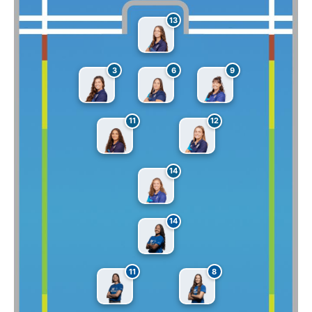
13
3
6
9
11
12
14
14
11
8