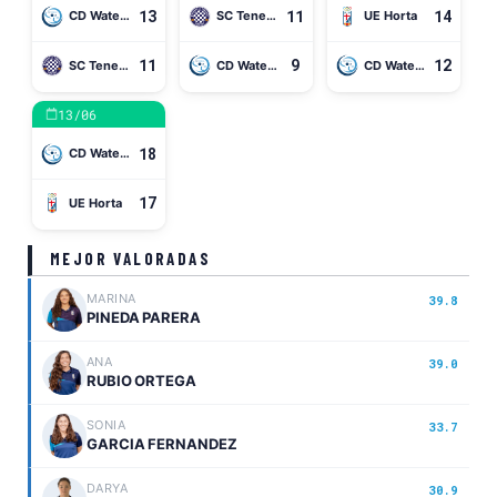
13
11
14
CD Waterpolo Iruña 98 02
SC Tenerife Echeyde
UE Horta
11
9
12
SC Tenerife Echeyde
CD Waterpolo Iruña 98 02
CD Waterpolo Iruña 98 02
13/06
18
CD Waterpolo Iruña 98 02
17
UE Horta
MEJOR VALORADAS
MARINA
39.8
PINEDA PARERA
ANA
39.0
RUBIO ORTEGA
SONIA
33.7
GARCIA FERNANDEZ
DARYA
30.9