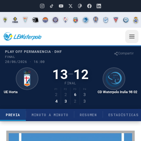
PLAY OFF PERMANENCIA · DHF
Compartir
FINAL
20/06/2026 · 16:00
13
12
–
FINAL
P1
P2
P3
P4
UE Horta
CD Waterpolo Iruña 98 02
2
2
6
3
4
3
2
3
PREVIA
MINUTO A MINUTO
RESUMEN
ESTADÍSTICAS