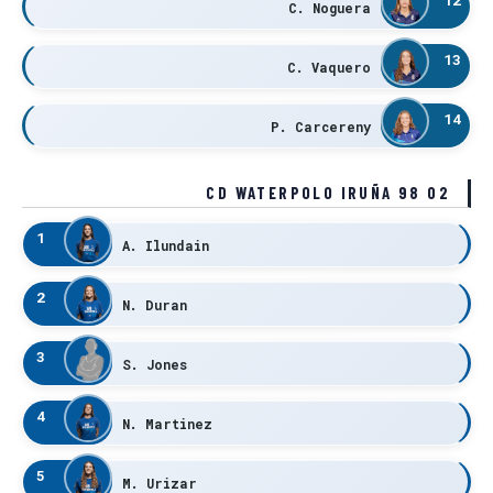
C. Noguera
13
C. Vaquero
14
P. Carcereny
CD WATERPOLO IRUÑA 98 02
1
A. Ilundain
2
N. Duran
3
S. Jones
4
N. Martinez
5
M. Urizar