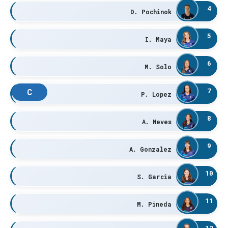
4
D. Pochinok
5
I. Maya
6
M. Solo
7
C
P. Lopez
8
A. Neves
9
A. Gonzalez
10
S. Garcia
11
M. Pineda
12