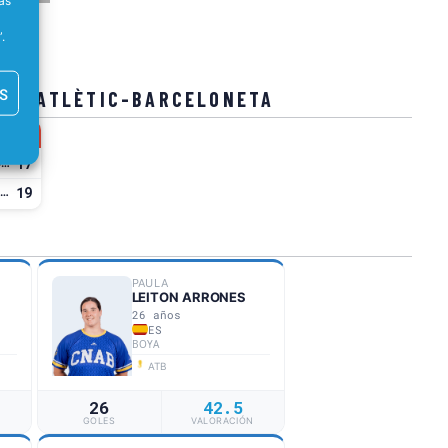
as
.
S
 CN ATLÈTIC-BARCELONETA
17
Zodiac CN Atlètic-Barceloneta
19
CN Sant Feliu
PAULA
LEITON ARRONES
26 años
ES
BOYA
ATB
26
42.5
N
GOLES
VALORACIÓN