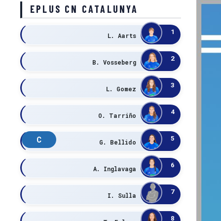
EPLUS CN CATALUNYA
1
L. Aarts
2
B. Vosseberg
3
L. Gomez
4
O. Tarriño
5
C
G. Bellido
6
A. Inglavaga
7
I. Sulla
8