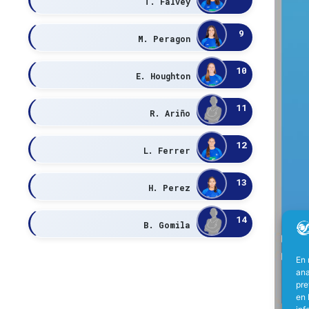
T. Falvey
9
M. Peragon
10
E. Houghton
11
R. Ariño
12
L. Ferrer
13
H. Perez
14
B. Gomila
En 
ana
pre
en 