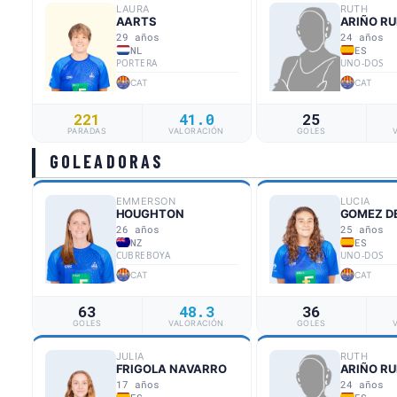
LAURA
RUTH
AARTS
ARIÑO RU
29 años
24 años
NL
ES
PORTERA
UNO-DOS
CAT
CAT
221
41.0
25
PARADAS
VALORACIÓN
GOLES
GOLEADORAS
EMMERSON
LUCIA
HOUGHTON
26 años
25 años
NZ
ES
CUBREBOYA
UNO-DOS
CAT
CAT
63
48.3
36
GOLES
VALORACIÓN
GOLES
JULIA
RUTH
FRIGOLA NAVARRO
ARIÑO RU
17 años
24 años