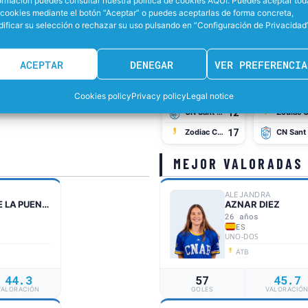
ormación puedes consultar nuestra política de cookies AQUÍ. Puedes aceptar tod
 cookies mediante el botón “Aceptar” o puedes aceptarlas de forma concreta,
ificar su selección o rechazar su uso pulsando en “Configuración de Privacidad”
ACEPTAR
DENEGAR
VER PREFERENCIA
RACHA DEL ZODIAC
23/05
30/05
Cookies policy
Privacy policy
Legal notice
12
CN Sant Feliu
17
Zodiac CN Atlètic-Barceloneta
MEJOR VALORADAS
ALEJANDRA
GOMEZ DE LA PUENTE
AZNAR DIEZ
26 años
ES
UNO-DOS
ATB
44.3
57
45.7
VALORACIÓN
GOLES
VALORACIÓ