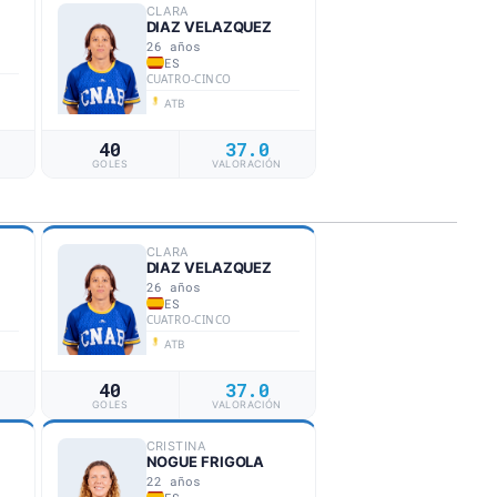
CLARA
DIAZ VELAZQUEZ
26 años
ES
CUATRO-CINCO
ATB
40
37.0
N
GOLES
VALORACIÓN
CLARA
DIAZ VELAZQUEZ
26 años
ES
CUATRO-CINCO
ATB
40
37.0
N
GOLES
VALORACIÓN
CRISTINA
NOGUE FRIGOLA
22 años