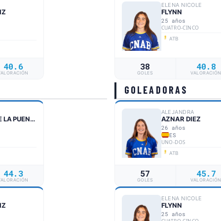
ELENA NICOLE
IZ
FLYNN
25 años
CUATRO-CINCO
ATB
40.6
38
40.8
VALORACIÓN
GOLES
VALORACIÓ
GOLEADORAS
ALEJANDRA
GOMEZ DE LA PUENTE
AZNAR DIEZ
26 años
ES
UNO-DOS
ATB
44.3
57
45.7
VALORACIÓN
GOLES
VALORACIÓ
ELENA NICOLE
IZ
FLYNN
25 años
CUATRO-CINCO