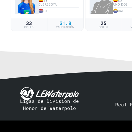
ES
ES
CUBREBOYA
UNO-DOS
CAT
CAT
33
31.8
25
GOLES
VALORACIÓN
GOLES
Ligas de División de
Real 
Honor de Waterpolo