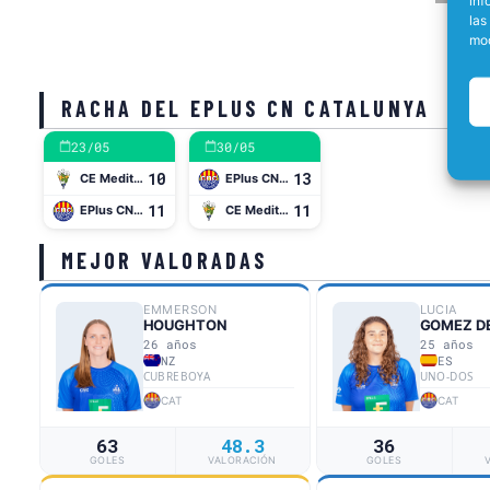
inf
las
mod
RACHA DEL EPLUS CN CATALUNYA
23/05
30/05
10
13
CE Mediterrani
EPlus CN Catalunya
11
11
EPlus CN Catalunya
CE Mediterrani
MEJOR VALORADAS
EMMERSON
LUCIA
HOUGHTON
26 años
25 años
NZ
ES
CUBREBOYA
UNO-DOS
CAT
CAT
63
48.3
36
GOLES
VALORACIÓN
GOLES