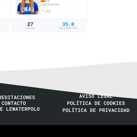
ES
CUBREBOYA
ATB
27
35.0
N
GOLES
VALORACIÓN
AVISO LEGAL
REDITACIONES
CONTACTO
POLÍTICA DE COOKIES
E LEWATERPOLO
POLÍTICA DE PRIVACIDAD