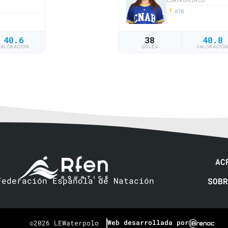
ATB
40.6
38
40.8
VALORACIÓN
GOLES
VALORACIÓ
AC
Federación Española de Natación
SOBR
Web desarrollada por
©2026 LEWaterpolo