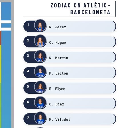
ZODIAC CN ATLÈTIC-
BARCELONETA
1
N. Jerez
2
C. Nogue
3
N. Martin
4
P. Leiton
5
E. Flynn
6
C. Diaz
7
M. Viladot