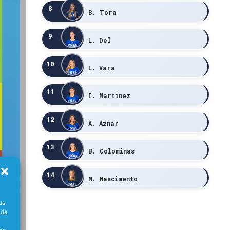
8
B. Tora
9
L. Del
10
L. Vara
11
I. Martinez
12
A. Aznar
13
B. Colominas
14
M. Nascimento
us
ada