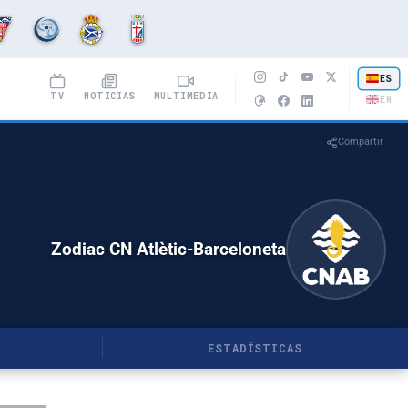
ES
TV
NOTICIAS
MULTIMEDIA
EN
Compartir
Zodiac CN Atlètic-Barceloneta
ESTADÍSTICAS