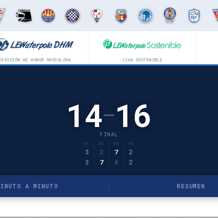
DIVISIÓN DE HONOR MASCULINA
LIGA SOSTENIBLE
14
16
–
FINAL
P1
P2
P3
P4
3
2
7
2
3
7
4
2
MINUTO A MINUTO
RESUMEN