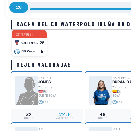
20
RACHA DEL CD WATERPOLO IRUÑA 98 0
11/10
J1
20
CN Terrassa
6
CD Waterpolo Iruña 98 02
MEJOR VALORADAS
SKYLER
NAIA BEGO
JONES
DURAN B
23 años
29 años
US
ES
CUBREBOYA
BOYA
IRU
IRU
32
22.0
48
GOLES
VALORACIÓN
GOLES
ANE
MAITE