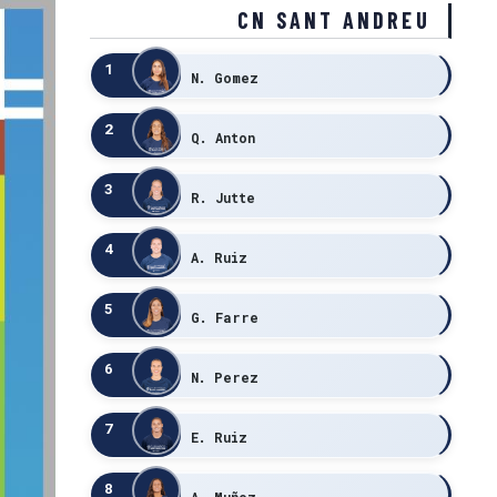
CN SANT ANDREU
1
N. Gomez
2
Q. Anton
3
R. Jutte
4
A. Ruiz
5
G. Farre
6
N. Perez
7
E. Ruiz
8
A. Muñoz