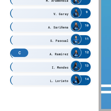
M. Aramendia
9
V. Garay
10
A. Sariñena
11
S. Pascual
12
C
A. Ramirez
13
I. Mendes
14
L. Lorieto