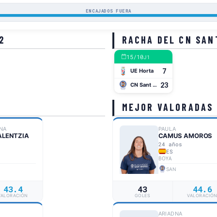
ENCAJADOS FUERA
2
RACHA DEL CN SAN
15/10
J1
7
UE Horta
23
CN Sant Andreu
MEJOR VALORADAS
NA
PAULA
ALENTZIA
CAMUS AMOROS
24 años
ES
BOYA
SAN
43.4
43
44.6
VALORACIÓN
GOLES
VALORACIÓ
ARIADNA