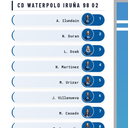
CD WATERPOLO IRUÑA 98 02
1
A. Ilundain
2
N. Duran
3
L. Doak
4
N. Martinez
5
M. Urizar
6
J. Villanueva
7
M. Casado
8