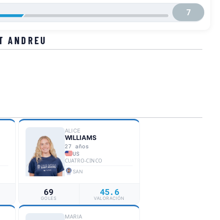
7
T ANDREU
ALICE
WILLIAMS
27 años
US
CUATRO-CINCO
SAN
69
45.6
N
GOLES
VALORACIÓN
MARIA