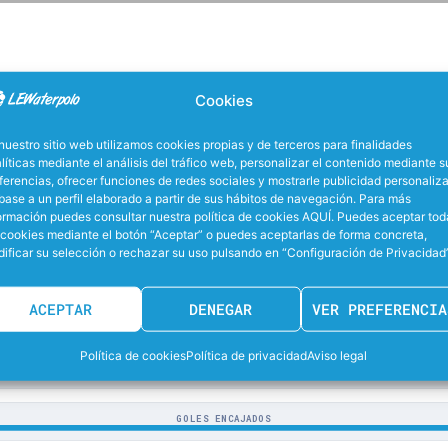
Cookies
nuestro sitio web utilizamos cookies propias y de terceros para finalidades
PARTIDOS JUGADOS
líticas mediante el análisis del tráfico web, personalizar el contenido mediante s
ferencias, ofrecer funciones de redes sociales y mostrarle publicidad personaliz
base a un perfil elaborado a partir de sus hábitos de navegación. Para más
PARTIDOS GANADOS
ormación puedes consultar nuestra política de cookies AQUÍ. Puedes aceptar tod
 cookies mediante el botón “Aceptar” o puedes aceptarlas de forma concreta,
ificar su selección o rechazar su uso pulsando en “Configuración de Privacidad”
GANADOS FUERA
ACEPTAR
DENEGAR
VER PREFERENCIA
GOLES MARCADOS
Política de cookies
Política de privacidad
Aviso legal
GOLES FUERA
GOLES ENCAJADOS