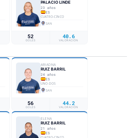
PALACIO LINDE
23 años
ES
CUATRO-CINCO
SAN
52
40.6
N
GOLES
VALORACIÓN
ARIADNA
RUIZ BARRIL
24 años
ES
UNO-DOS
SAN
56
44.2
N
GOLES
VALORACIÓN
ELENA
RUIZ BARRIL
21 años
ES
CUATRO-CINCO