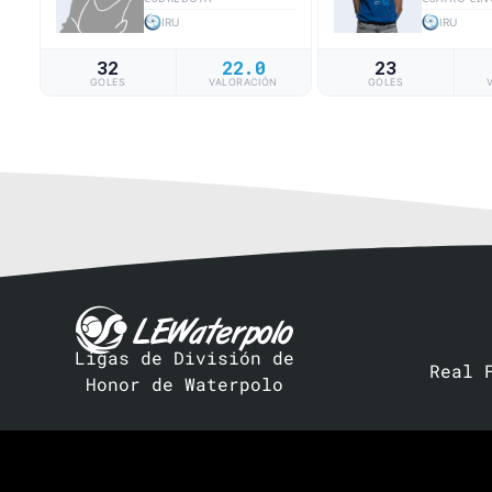
IRU
IRU
32
22.0
23
GOLES
VALORACIÓN
GOLES
Ligas de División de
Real 
Honor de Waterpolo