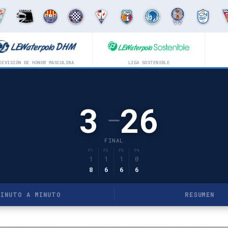
DIVISIÓN DE HONOR MASCULINA
LIGA SOSTENIBLE
3
26
–
FINAL
P1
P2
P3
P4
1
1
1
0
8
6
6
6
MINUTO A MINUTO
RESUMEN