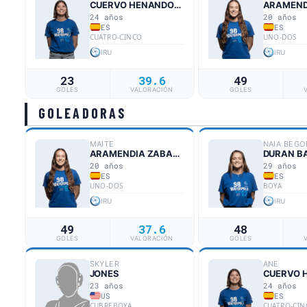
CUERVO HENANDORENA
24 años
20 años
ES
ES
CUATRO-CINCO
UNO-DOS
IRU
IRU
23
39.6
49
GOLES
VALORACIÓN
GOLES
GOLEADORAS
MAITE
NAIA BEGO
ARAMENDIA ZABALZA
DURAN B
20 años
29 años
ES
ES
UNO-DOS
BOYA
IRU
IRU
49
37.6
48
GOLES
VALORACIÓN
GOLES
SKYLER
ANE
JONES
23 años
24 años
US
ES
CUBREBOYA
CUATRO-CIN