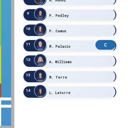
9
P. Pedley
10
P. Camus
11
C
M. Palacio
12
A. Williams
13
M. Terre
14
L. Latorre