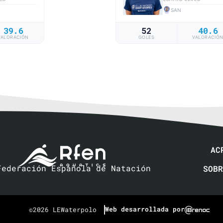
SAN
39.6
52
40.6
VALORACIÓN
GOLES
VALORACIÓ
AC
Federación Española de Natación
SOBR
Web desarrollada por
©2026 LEWaterpolo