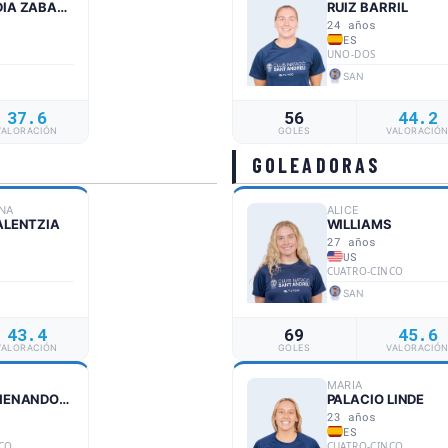
ARAMENDIA ZABALZA
RUIZ BARRIL
24 años
ES
UNO-DOS
SAN
37.6
56
44.2
VALORACIÓN
GOLES
VALORACIÓ
GOLEADORAS
NA
ALICE
ALENTZIA
WILLIAMS
27 años
US
CUATRO-CINCO
SAN
43.4
69
45.6
VALORACIÓN
GOLES
VALORACIÓ
MARIA
CUERVO HENANDORENA
PALACIO LINDE
23 años
ES
CO
CUATRO-CINCO