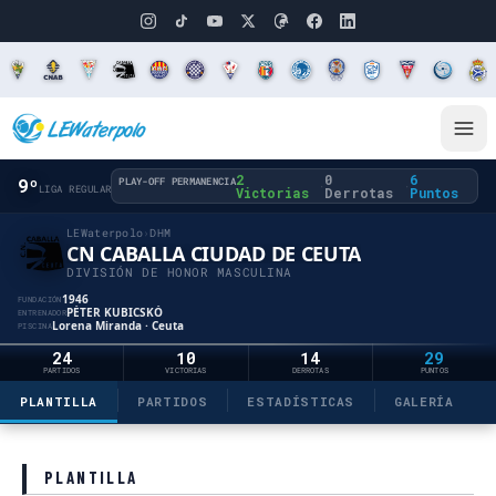
2
0
6
9º
PLAY-OFF PERMANENCIA
·
·
LIGA REGULAR
Victorias
Derrotas
Puntos
LEWaterpolo
›
DHM
CN CABALLA CIUDAD DE CEUTA
DIVISIÓN DE HONOR MASCULINA
1946
FUNDACIÓN
PÉTER KUBICSKÓ
ENTRENADOR
Lorena Miranda · Ceuta
PISCINA
24
10
14
29
PARTIDOS
VICTORIAS
DERROTAS
PUNTOS
PLANTILLA
PARTIDOS
ESTADÍSTICAS
GALERÍA
PLANTILLA