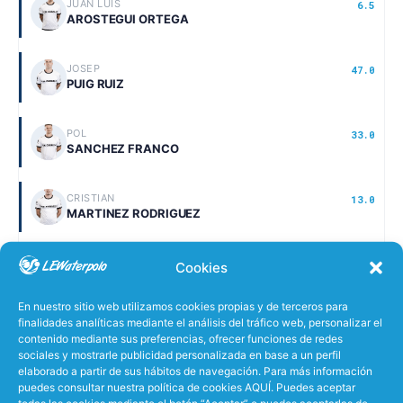
JUAN LUIS
6.5
AROSTEGUI ORTEGA
JOSEP
47.0
PUIG RUIZ
POL
33.0
SANCHEZ FRANCO
CRISTIAN
13.0
MARTINEZ RODRIGUEZ
DANIEL
11.6
Cookies
DIAZ MARROQUIN
En nuestro sitio web utilizamos cookies propias y de terceros para
finalidades analíticas mediante el análisis del tráfico web, personalizar el
JANOS
47.1
contenido mediante sus preferencias, ofrecer funciones de redes
BAKSA
sociales y mostrarle publicidad personalizada en base a un perfil
elaborado a partir de sus hábitos de navegación. Para más información
puedes consultar nuestra política de cookies AQUÍ. Puedes aceptar
JUAN CARLOS
43.9