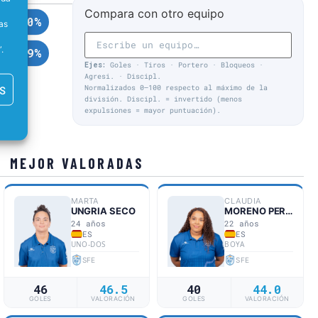
Compara con otro equipo
20%
S
as
.
19%
Ejes:
Goles · Tiros · Portero · Bloqueos ·
Agresi. · Discipl.
S
Normalizados 0–100 respecto al máximo de la
división. Discipl. = invertido (menos
expulsiones = mayor puntuación).
MEJOR VALORADAS
MARTA
CLAUDIA
UNGRIA SECO
MORENO PEREZ
24 años
22 años
ES
ES
UNO-DOS
BOYA
SFE
SFE
46
46.5
40
44.0
GOLES
VALORACIÓN
GOLES
VALORACIÓN