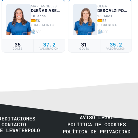
MARI ANGELES
OLGA
DUEÑAS ASENCIO
DESCALZI PORTELL
18 años
26 años
ES
ES
CUATRO-CINCO
CUBREBOYA
SFE
SFE
35
37.2
31
35.2
GOLES
VALORACIÓN
GOLES
VALORACIÓN
AVISO LEGAL
REDITACIONES
CONTACTO
POLÍTICA DE COOKIES
E LEWATERPOLO
POLÍTICA DE PRIVACIDAD