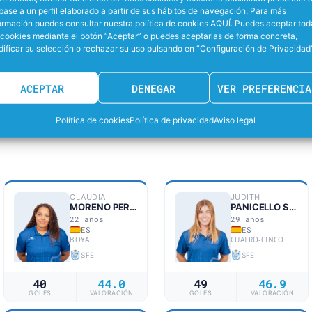
base a un perfil elaborado a partir de sus hábitos de navegación. Para más
26%
AD EN SUPERIORIDAD
EFECTIVIDAD LANZANDO PENALTI
ormación puedes consultar nuestra política de cookies AQUÍ. Puedes aceptar tod
 cookies mediante el botón “Aceptar” o puedes aceptarlas de forma concreta,
ificar su selección o rechazar su uso pulsando en “Configuración de Privacidad”
33%
EFECTIVIDAD PARANDO LANZAMIENTOS
EFECTIVIDAD PARANDO PENALTIS
ACEPTAR
DENEGAR
VER PREFERENCIA
Política de cookies
Política de privacidad
Aviso legal
CLAUDIA
JUDITH
MORENO PEREZ
PANICELLO SANZ
22 años
29 años
ES
ES
BOYA
CUATRO-CINCO
SFE
SFE
40
44.0
49
46.9
GOLES
VALORACIÓN
GOLES
VALORACIÓN