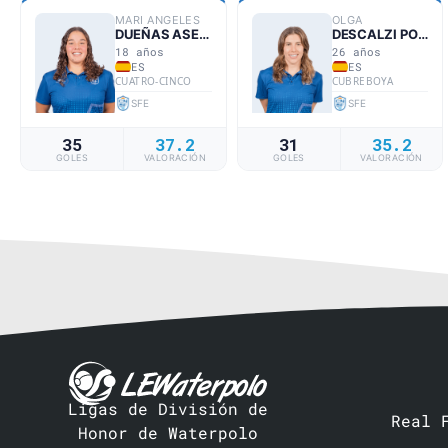
MARI ANGELES
OLGA
DUEÑAS ASENCIO
DESCALZI PORTELL
18 años
26 años
ES
ES
CUATRO-CINCO
CUBREBOYA
SFE
SFE
35
37.2
31
35.2
GOLES
VALORACIÓN
GOLES
VALORACIÓN
Ligas de División de
Real 
Honor de Waterpolo