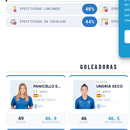
en 
40%
EFECTIVIDAD LANZANDO
EFECTIVID
inf
las
mod
44%
EFECTIVIDAD EN IGUALDAD
GOLEADORAS
JUDITH
MARTA
PANICELLO SANZ
UNGRIA SECO
29 años
24 años
ES
ES
CUATRO-CINCO
UNO-DOS
SFE
SFE
49
46.9
46
46.5
GOLES
VALORACIÓN
GOLES
VALORACIÓN