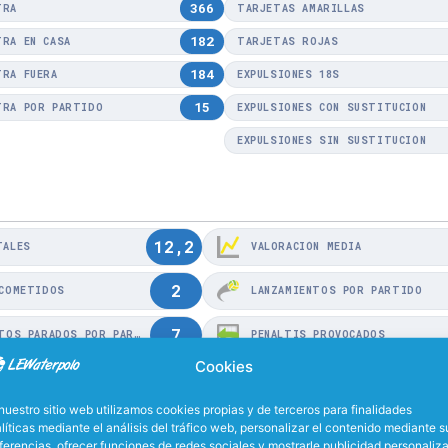
366
TRA
TARJETAS AMARILLAS
182
TRA EN CASA
TARJETAS ROJAS
184
TRA FUERA
EXPULSIONES 18S
15
TRA POR PARTIDO
EXPULSIONES CON SUSTITUCIÓN
EXPULSIONES SIN SUSTITUCIÓN
12,2
TALES
VALORACIÓN MEDIA
2
 COMETIDOS
LANZAMIENTOS POR PARTIDO
7
LANZAMIENTOS PARADOS POR PARTIDO
PENALTIS PROVOCADOS
Cookies
nuestro sitio web utilizamos cookies propias y de terceros para finalidades
líticas mediante el análisis del tráfico web, personalizar el contenido mediante s
ferencias, ofrecer funciones de redes sociales y mostrarle publicidad personaliz