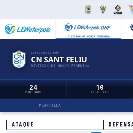
DIVISIÓN DE HONOR FEMENINA
LEWaterpolo
›
DHF
CN SANT FELIU
DIVISIÓN DE HONOR FEMENINA
24
10
PARTIDOS
VICTORIAS
PLANTILLA
ATAQUE
DEFENS