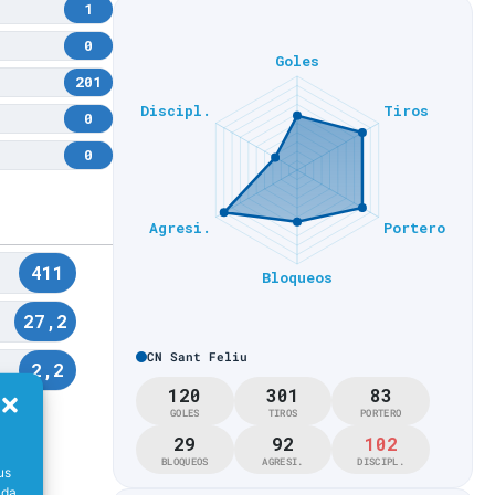
1
0
201
0
0
411
27,2
CN Sant Feliu
2,2
120
301
83
GOLES
TIROS
PORTERO
29
92
102
BLOQUEOS
AGRESI.
DISCIPL.
us
ada