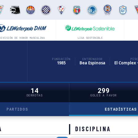
DIVISIÓN DE HONOR MASCULINA
LIGA SOSTENIBLE
FUNDACIÓN
ENTRENADOR
PIS
1985
Bea Espinosa
14
299
DERROTAS
GOLES A FAVOR
PARTIDOS
ESTADÍSTICAS
A
DISCIPLINA