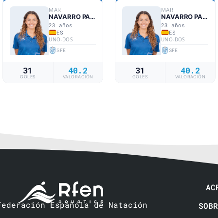
MAR
MAR
NAVARRO PARERA
NAVARRO PARERA
23 años
23 años
ES
ES
UNO-DOS
UNO-DOS
SFE
SFE
31
40.2
31
40.2
GOLES
VALORACIÓN
GOLES
VALORACIÓN
AC
Federación Española de Natación
SOBR