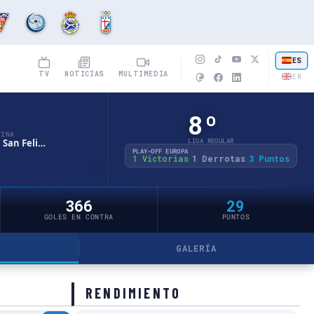
ES
TV
NOTICIAS
MULTIMEDIA
EN
8º
CINA
El Complex · San Feliú de Llobregat
LIGA REGULAR
PLAY-OFF EUROPA
1 Victorias
1 Derrotas
3 Puntos
·
·
366
29
GOLES EN CONTRA
PUNTOS
GALERÍA
RENDIMIENTO