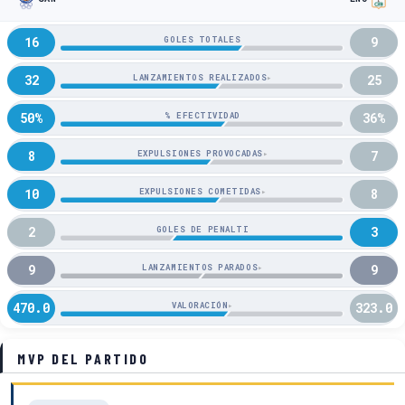
16
9
GOLES TOTALES
32
25
LANZAMIENTOS REALIZADOS
▸
50%
36%
% EFECTIVIDAD
8
7
EXPULSIONES PROVOCADAS
▸
10
8
EXPULSIONES COMETIDAS
▸
2
3
GOLES DE PENALTI
9
9
LANZAMIENTOS PARADOS
▸
470.0
323.0
VALORACIÓN
▸
MVP DEL PARTIDO