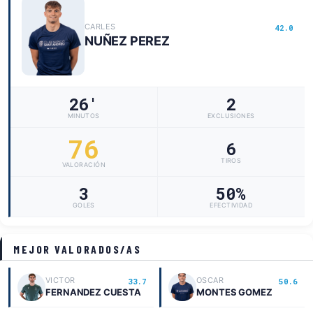
CARLES
42.0
NUÑEZ PEREZ
26'
2
MINUTOS
EXCLUSIONES
76
6
TIROS
VALORACIÓN
3
50%
GOLES
EFECTIVIDAD
MEJOR VALORADOS/AS
VICTOR
OSCAR
33.7
50.6
FERNANDEZ CUESTA
MONTES GOMEZ