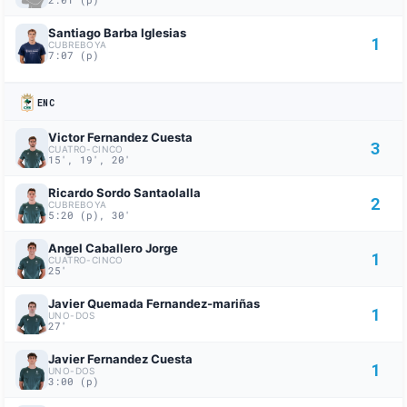
Santiago Barba Iglesias
1
CUBREBOYA
7:07 (p)
ENC
Victor Fernandez Cuesta
3
CUATRO-CINCO
15', 19', 20'
Ricardo Sordo Santaolalla
2
CUBREBOYA
5:20 (p), 30'
Angel Caballero Jorge
1
CUATRO-CINCO
25'
Javier Quemada Fernandez-mariñas
1
UNO-DOS
27'
Javier Fernandez Cuesta
1
UNO-DOS
3:00 (p)