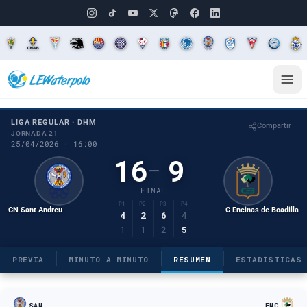
LIGA REGULAR · DHM
Compartir
JORNADA 21
25/04/2026 · 16:00
16
9
–
FINAL
P1
P2
P3
P4
CN Sant Andreu
C Encinas de Boadilla
4
2
6
4
1
1
2
5
PREVIA
MINUTO A MINUTO
RESUMEN
ESTADÍSTICAS
SAN
ENC