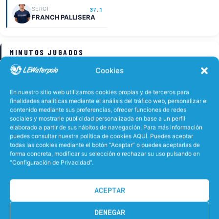
SERGI
37.1
FRANCH PALLISERA
MINUTOS JUGADOS
Cookies
CARLES
LUCAS
42.0
44.5
NUÑEZ PEREZ
WULFHORST
En nuestro sitio web utilizamos cookies propias y de terceros para
finalidades analíticas mediante el análisis del tráfico web, personalizar el
WILLIAM GEORGE
6.0
contenido mediante sus preferencias, ofrecer funciones de redes
BYRNE EGGE
sociales y mostrarle publicidad personalizada en base a un perfil
elaborado a partir de sus hábitos de navegación. Para más información
puedes consultar nuestra política de cookies AQUÍ. Puedes aceptar
todas las cookies mediante el botón “Aceptar” o puedes aceptarlas de
GOLES DEL PARTIDO
forma concreta, modificar su selección o rechazar su uso pulsando en
“Configuración de Privacidad”.
SAN
Carles Nuñez Perez
ACEPTAR
3
UNO-DOS
1', 16', 24'
DENEGAR
Oscar Montes Gomez