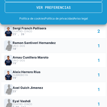
3
BOYA
2', 4', 6'
VER PREFERENCIAS
Lucas Wulfhorst
2
CUATRO-CINCO
Política de cookies
Política de privacidad
Aviso legal
9', 21'
Sergi Franch Pallisera
2
CUATRO-CINCO
25', 26'
Ramon Santiveri Hernandez
1
UNO-DOS
18'
Arnau Cunillera Maroto
1
UNO-DOS
19'
Aleix Herrero Rius
1
CUBREBOYA
19'
Axel Guich Jimenez
1
23'
Eyal Vashdi
1
CUATRO-CINCO
2:01 (p)