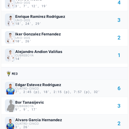
4
UNO-DOS
3', 7', 12', 19'
Enrique Ramirez Rodriguez
3
UNO-DOS
18', 24', 29'
Iker Gonzalez Fernandez
2
UNO-DOS
10', 26'
Alejandro Andion Valiñas
1
CUBREBOYA
14'
MED
Edgar Estevez Rodriguez
6
CUATRO-CINCO
7', 2:45 (p), 18', 2:15 (p), 7:57 (p), 32'
Bor Tanasijevic
3
CUBREBOYA
9', 9', 17'
Alvaro Garcia Hernandez
2
CUATRO-CINCO
3', 26'