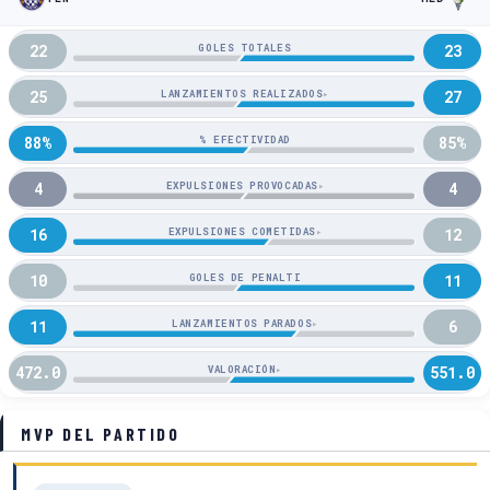
22
23
GOLES TOTALES
25
27
LANZAMIENTOS REALIZADOS
▸
88%
85%
% EFECTIVIDAD
4
4
EXPULSIONES PROVOCADAS
▸
16
12
EXPULSIONES COMETIDAS
▸
10
11
GOLES DE PENALTI
11
6
LANZAMIENTOS PARADOS
▸
472.0
551.0
VALORACIÓN
▸
MVP DEL PARTIDO