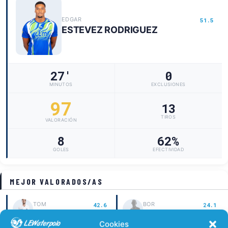
EDGAR
51.5
ESTEVEZ RODRIGUEZ
27'
0
MINUTOS
EXCLUSIONES
97
13
TIROS
VALORACIÓN
8
62%
GOLES
EFECTIVIDAD
MEJOR VALORADOS/AS
TOM
BOR
42.6
24.1
DE WEERD
TANASIJEVIC
Cookies