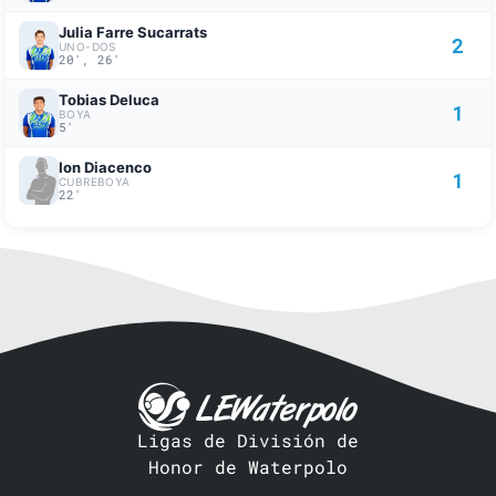
Julia Farre Sucarrats
2
UNO-DOS
20', 26'
Tobias Deluca
1
BOYA
5'
Ion Diacenco
1
CUBREBOYA
22'
Ligas de División de
Honor de Waterpolo