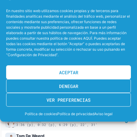
LUIS
54.2
ARAYA
En nuestro sitio web utilizamos cookies propias y de terceros para
finalidades analíticas mediante el análisis del tráfico web, personalizar el
contenido mediante sus preferencias, ofrecer funciones de redes
sociales y mostrarle publicidad personalizada en base a un perfil
MINUTOS JUGADOS
elaborado a partir de sus hábitos de navegación. Para más información
puedes consultar nuestra política de cookies AQUÍ. Puedes aceptar
todas las cookies mediante el botón “Aceptar” o puedes aceptarlas de
JORGE
ALVARO
33.4
39.0
forma concreta, modificar su selección o rechazar su uso pulsando en
ORTEGA GARCIA
GARCIA HERNANDEZ
“Configuración de Privacidad”.
EDGAR
51.5
ESTEVEZ RODRIGUEZ
ACEPTAR
DENEGAR
GOLES DEL PARTIDO
VER PREFERENCIAS
TEN
Política de cookies
Política de privacidad
Aviso legal
Luis Araya
5
CUATRO-CINCO
3:36 (p), 0:32 (p), 6:29 (p), 22', 31'
Tom De Weerd