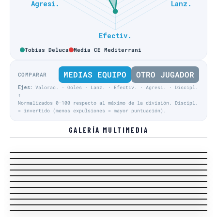
Tobias Deluca
Media CE Mediterrani
MEDIAS EQUIPO
OTRO JUGADOR
COMPARAR
Ejes:
Valorac. · Goles · Lanz. · Efectiv. · Agresi. · Discipl.
↑
Normalizados 0–100 respecto al máximo de la división. Discipl.
= invertido (menos expulsiones = mayor puntuación).
GALERÍA MULTIMEDIA
Liga Regular · J20
Liga Regular · J15
Liga Regular · J15
Liga Regular · J15
Acción Equipo visitante
Liga Regular · J15
Entrenador local
Liga Regular · J12
Acción Equipo local
Liga Regular · J12
Acción Equipo local
Liga Regular · J12
Acción Equipo local
Liga Regular · J13
Acción Equipo visitante
Liga Regular · J3
Acción Equipo visitante
Liga Regular · J2
Acción Equipo visitante
Acción Equipo local
Acción Equipo local