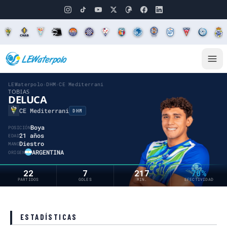
LEWaterpolo
›
DHM
›
CE Mediterrani
TOBIAS
DELUCA
CE Mediterrani
DHM
Boya
POSICIÓN
21 años
EDAD
Diestro
MANO
ARGENTINA
ORIGEN
22
7
217
70%
PARTIDOS
GOLES
MIN.
EFECTIVIDAD
ESTADÍSTICAS