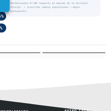
3%
Normalizados 0–100 respecto al máximo de la división.
Discipl. = invertido (menos expulsiones = mayor
puntuación).
5%
%
 · J12
Liga Regular · J13
Acción Equipo visitante
Acción Equipo visitante
AVISO LEGAL