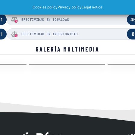
,5
3
EFECTIVIDAD EN SUPERIORIDAD
Cookies policy
Privacy policy
Legal notice
,1
4
EFECTIVIDAD EN IGUALDAD
,1
0
EFECTIVIDAD EN INFERIORIDAD
GALERÍA MULTIMEDIA
Liga Regular · J15
Liga Regular
ipo visitante
Acción Equipo local