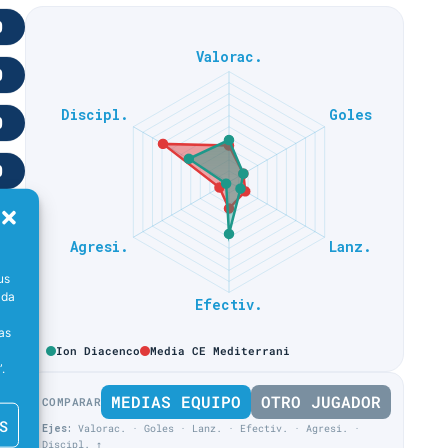
0
0
0
0
us
ada
0
as
Ion Diacenco
Media CE Mediterrani
7%
.
MEDIAS EQUIPO
OTRO JUGADOR
COMPARAR
3%
S
Ejes:
Valorac. · Goles · Lanz. · Efectiv. · Agresi. ·
Discipl. ↑