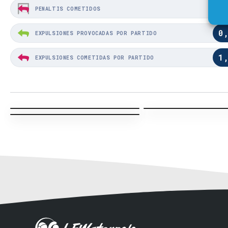
0
PENALTIS COMETIDOS
0
EXPULSIONES PROVOCADAS POR PARTIDO
1
EXPULSIONES COMETIDAS POR PARTIDO
Liga Regular · J20
Liga Regular · J20
Liga Regular · J13
Acción Equipo visitante
Acción Equ
Acción Equipo local