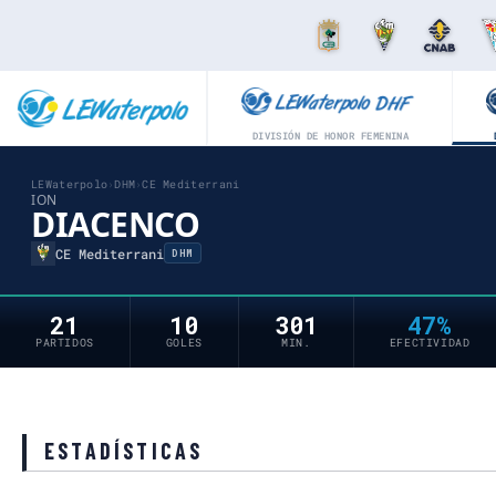
DIVISIÓN DE HONOR FEMENINA
LEWaterpolo
›
DHM
›
CE Mediterrani
ION
DIACENCO
CE Mediterrani
DHM
21
10
301
47%
PARTIDOS
GOLES
MIN.
EFECTIVIDAD
ESTADÍSTICAS