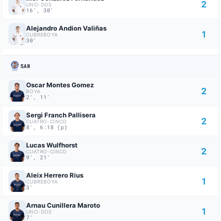
2
UNO-DOS
16', 30'
Alejandro Andion Valiñas
1
CUBREBOYA
30'
SAN
Oscar Montes Gomez
2
BOYA
2', 11'
Sergi Franch Pallisera
2
CUATRO-CINCO
8', 6:18 (p)
Lucas Wulfhorst
2
CUATRO-CINCO
9', 21'
Aleix Herrero Rius
1
CUBREBOYA
3'
Arnau Cunillera Maroto
1
UNO-DOS
7'