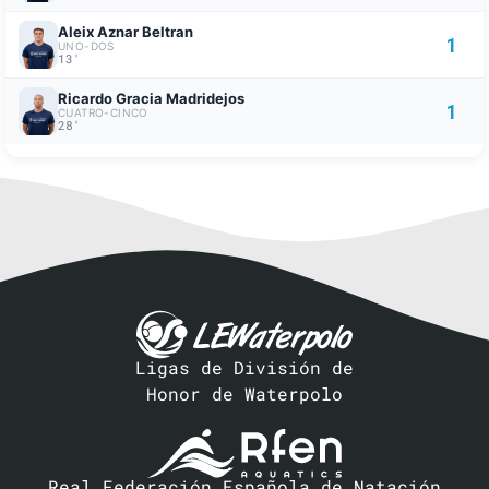
Aleix Aznar Beltran
1
UNO-DOS
13'
Ricardo Gracia Madridejos
1
CUATRO-CINCO
28'
Ligas de División de
Honor de Waterpolo
Real Federación Española de Natación