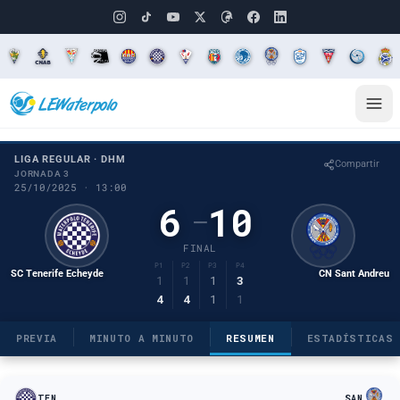
LIGA REGULAR · DHM
Compartir
JORNADA 3
25/10/2025 · 13:00
6
10
–
FINAL
P1
P2
P3
P4
SC Tenerife Echeyde
CN Sant Andreu
1
1
1
3
4
4
1
1
PREVIA
MINUTO A MINUTO
RESUMEN
ESTADÍSTICAS
TEN
SAN