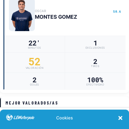
OSCAR
50.6
MONTES GOMEZ
22'
1
MINUTOS
EXCLUSIONES
52
2
TIROS
VALORACIÓN
2
100%
GOLES
EFECTIVIDAD
MEJOR VALORADOS/AS
ADRIA
ENRIQUE
32.8
23.2
Cookies
SERRANO PAMIES
RAMIREZ RODRIGUEZ