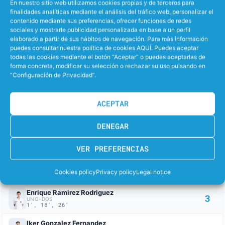
En nuestro sitio web utilizamos cookies propias y de terceros para
SERGI
37.1
finalidades analíticas mediante el análisis del tráfico web, personalizar el
FRANCH PALLISERA
contenido mediante sus preferencias, ofrecer funciones de redes
sociales y mostrarle publicidad personalizada en base a un perfil
elaborado a partir de sus hábitos de navegación. Para más información
puedes consultar nuestra política de cookies AQUÍ. Puedes aceptar
MINUTOS JUGADOS
todas las cookies mediante el botón “Aceptar” o puedes aceptarlas de
forma concreta, modificar su selección o rechazar su uso pulsando en
“Configuración de Privacidad”.
HECTOR
ADRIA
23.0
32.8
MARTINEZ BALANZA
SERRANO PAMIES
ACEPTAR
TOM
42.6
DE WEERD
DENEGAR
VER PREFERENCIAS
GOLES DEL PARTIDO
Cookies policy
Privacy policy
Legal notice
TEN
Enrique Ramirez Rodriguez
3
UNO-DOS
1', 18', 26'
Iker Gonzalez Fernandez