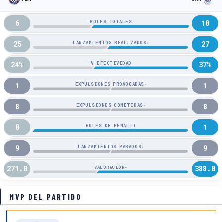
6
10
GOLES TOTALES
25
27
LANZAMIENTOS REALIZADOS
▸
24%
37%
% EFECTIVIDAD
1
1
EXPULSIONES PROVOCADAS
▸
8
8
EXPULSIONES COMETIDAS
▸
0
1
GOLES DE PENALTI
9
9
LANZAMIENTOS PARADOS
▸
271.0
388.0
VALORACIÓN
▸
MVP DEL PARTIDO