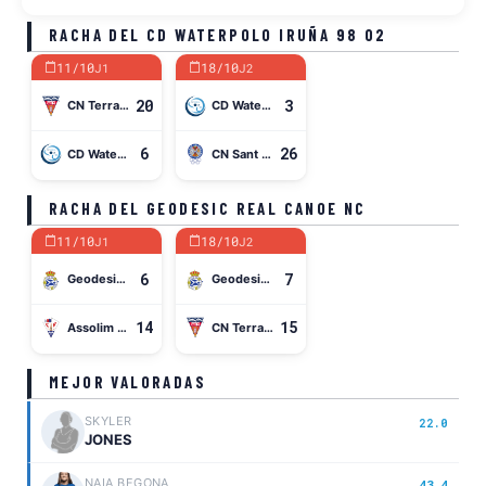
RACHA DEL CD WATERPOLO IRUÑA 98 02
11/10
18/10
J1
J2
20
3
CN Terrassa
CD Waterpolo Iruña 98 02
6
26
CD Waterpolo Iruña 98 02
CN Sant Andreu
RACHA DEL GEODESIC REAL CANOE NC
11/10
18/10
J1
J2
6
7
Geodesic Real Canoe NC
Geodesic Real Canoe NC
14
15
Assolim CN Mataró
CN Terrassa
MEJOR VALORADAS
SKYLER
22.0
JONES
NAIA BEGONA
43.4