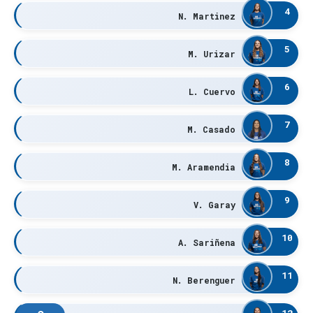
4
N. Martinez
5
M. Urizar
6
L. Cuervo
7
M. Casado
8
M. Aramendia
9
V. Garay
10
A. Sariñena
11
N. Berenguer
12