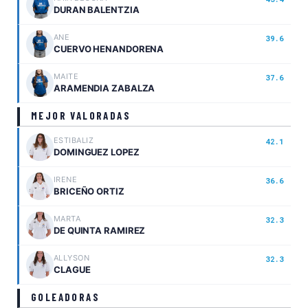
DURAN BALENTZIA
ANE
39.6
CUERVO HENANDORENA
MAITE
37.6
ARAMENDIA ZABALZA
MEJOR VALORADAS
ESTIBALIZ
42.1
DOMINGUEZ LOPEZ
IRENE
36.6
BRICEÑO ORTIZ
MARTA
32.3
DE QUINTA RAMIREZ
ALLYSON
32.3
CLAGUE
GOLEADORAS