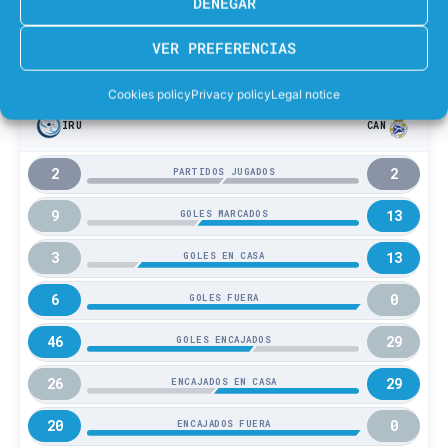
DENEGAR
14
E. Aikema
VER PREFERENCIAS
Cookies policy
Privacy policy
Legal notice
IRU
CAN
2
2
PARTIDOS JUGADOS
9
13
GOLES MARCADOS
3
13
GOLES EN CASA
6
0
GOLES FUERA
46
29
GOLES ENCAJADOS
26
29
ENCAJADOS EN CASA
20
0
ENCAJADOS FUERA