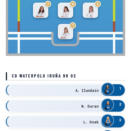
7
6
3
1
CD WATERPOLO IRUÑA 98 02
1
A. Ilundain
2
N. Duran
3
L. Doak