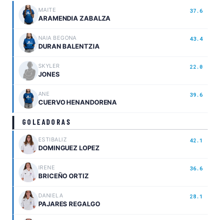
MAITE
37.6
ARAMENDIA ZABALZA
NAIA BEGONA
43.4
DURAN BALENTZIA
SKYLER
22.0
JONES
ANE
39.6
CUERVO HENANDORENA
GOLEADORAS
ESTIBALIZ
42.1
DOMINGUEZ LOPEZ
IRENE
36.6
BRICEÑO ORTIZ
DANIELA
28.1
PAJARES REGALGO