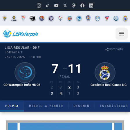
LIGA REGULAR · DHF
Compartir
JORNADA 3
25/10/2025 · 18:00
7
11
–
FINAL
P1
P2
P3
P4
CD Waterpolo Iruña 98 02
Geodesic Real Canoe NC
2
0
2
3
3
4
1
3
PREVIA
MINUTO A MINUTO
RESUMEN
ESTADÍSTICAS