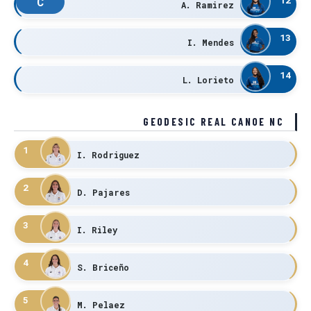
C
A. Ramirez
13
I. Mendes
14
L. Lorieto
GEODESIC REAL CANOE NC
1
I. Rodriguez
2
D. Pajares
3
I. Riley
4
S. Briceño
5
M. Pelaez