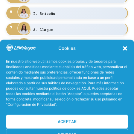
6
I. Briceño
7
A. Clague
8
E. Dominguez
Cookies
9
En nuestro sitio web utilizamos cookies propias y de terceros para
C. Jimenez
finalidades analíticas mediante el análisis del tráfico web, personalizar el
contenido mediante sus preferencias, ofrecer funciones de redes
10
sociales y mostrarle publicidad personalizada en base a un perfil
S. Diaz
elaborado a partir de sus hábitos de navegación. Para más información
puedes consultar nuestra política de cookies AQUÍ. Puedes aceptar
11
C
todas las cookies mediante el botón “Aceptar” o puedes aceptarlas de
S. Pinilla
forma concreta, modificar su selección o rechazar su uso pulsando en
“Configuración de Privacidad”.
12
M. De
ACEPTAR
13
L. Martin