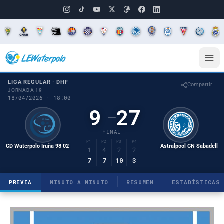
LIGA REGULAR · DHF
Compartir
JORNADA 19
18/04/2026 · 18:00
9
27
–
FINAL
P1
P2
P3
P4
CD Waterpolo Iruña 98 02
Astralpool CN Sabadell
1
4
2
2
7
7
10
3
PREVIA
MINUTO A MINUTO
RESUMEN
ESTADÍSTICAS