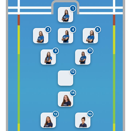
1
2
4
5
8
11
12
14
12
10