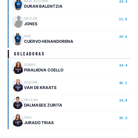
NAIA BEGONA
43.4
DURAN BALENTZIA
SKYLER
22.0
JONES
ANE
39.6
CUERVO HENANDORENA
GOLEADORAS
ISABEL
44.4
PIRALKOVA COELLO
SIMONE
45.2
VAN DE KRAATS
HELENA
34.8
DALMASES ZURITA
ONA
35.3
JURADO TRIAS