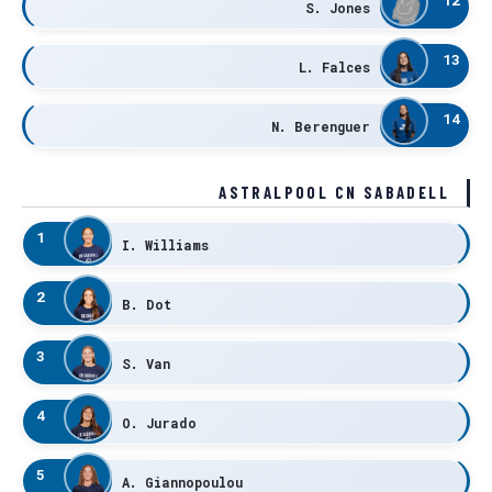
S. Jones
13
L. Falces
14
N. Berenguer
ASTRALPOOL CN SABADELL
1
I. Williams
2
B. Dot
3
S. Van
4
O. Jurado
5
A. Giannopoulou