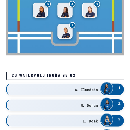
6
4
3
1
CD WATERPOLO IRUÑA 98 02
1
A. Ilundain
2
N. Duran
3
L. Doak