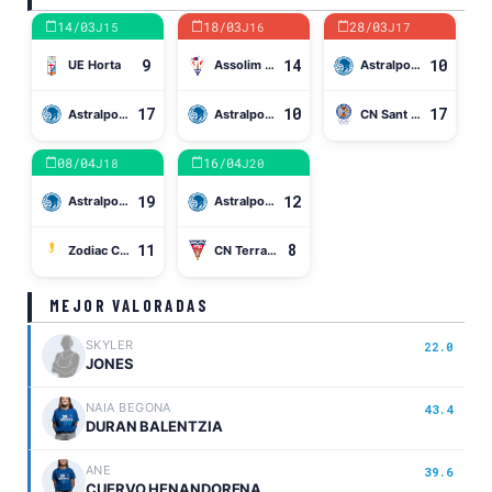
14/03
18/03
28/03
J15
J16
J17
9
14
10
UE Horta
Assolim CN Mataró
Astralpool CN Sabadell
17
10
17
Astralpool CN Sabadell
Astralpool CN Sabadell
CN Sant Andreu
08/04
16/04
J18
J20
19
12
Astralpool CN Sabadell
Astralpool CN Sabadell
11
8
Zodiac CN Atlètic-Barceloneta
CN Terrassa
MEJOR VALORADAS
SKYLER
22.0
JONES
NAIA BEGONA
43.4
DURAN BALENTZIA
ANE
39.6
CUERVO HENANDORENA