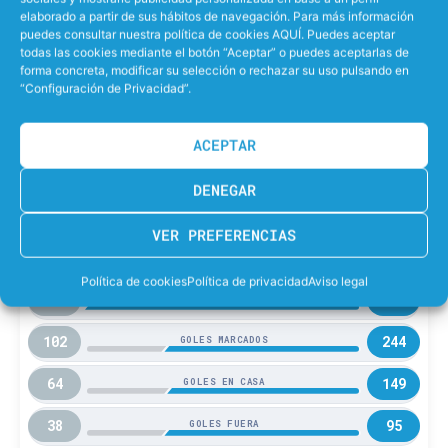
elaborado a partir de sus hábitos de navegación. Para más información
14
T. Prentice
puedes consultar nuestra política de cookies AQUÍ. Puedes aceptar
todas las cookies mediante el botón “Aceptar” o puedes aceptarlas de
forma concreta, modificar su selección o rechazar su uso pulsando en
“Configuración de Privacidad”.
IRU
SAB
ACEPTAR
13
14
PARTIDOS JUGADOS
DENEGAR
0
13
PARTIDOS GANADOS
VER PREFERENCIAS
0
8
GANADOS EN CASA
Política de cookies
Política de privacidad
Aviso legal
0
5
GANADOS FUERA
102
244
GOLES MARCADOS
64
149
GOLES EN CASA
38
95
GOLES FUERA