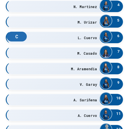
4
N. Martinez
5
M. Urizar
6
C
L. Cuervo
7
M. Casado
8
M. Aramendia
9
V. Garay
10
A. Sariñena
11
A. Cuervo
12