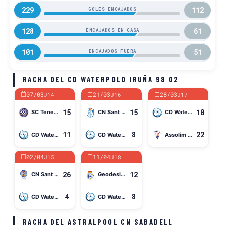
229
112
GOLES ENCAJADOS
128
61
ENCAJADOS EN CASA
101
51
ENCAJADOS FUERA
RACHA DEL CD WATERPOLO IRUÑA 98 02
07/03
21/03
28/03
J14
J16
J17
15
15
10
SC Tenerife Echeyde
CN Sant Feliu
CD Waterpolo Iruña 98 02
11
8
22
CD Waterpolo Iruña 98 02
CD Waterpolo Iruña 98 02
Assolim CN Mataró
02/04
11/04
J15
J18
26
12
CN Sant Andreu
Geodesic Real Canoe NC
4
8
CD Waterpolo Iruña 98 02
CD Waterpolo Iruña 98 02
RACHA DEL ASTRALPOOL CN SABADELL