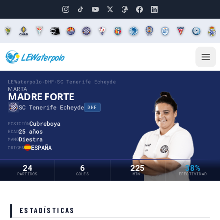
LEWaterpolo
›
DHF
›
SC Tenerife Echeyde
MARTA
MADRE FORTE
SC Tenerife Echeyde
DHF
Cubreboya
POSICIÓN
25 años
EDAD
Diestra
MANO
ESPAÑA
ORIGEN
24
6
225
38%
PARTIDOS
GOLES
MIN.
EFECTIVIDAD
ESTADÍSTICAS