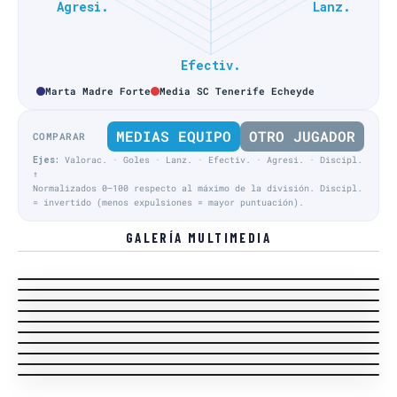
Marta Madre Forte
Media SC Tenerife Echeyde
MEDIAS EQUIPO
OTRO JUGADOR
COMPARAR
Ejes:
Valorac. · Goles · Lanz. · Efectiv. · Agresi. · Discipl.
↑
Normalizados 0–100 respecto al máximo de la división. Discipl.
= invertido (menos expulsiones = mayor puntuación).
GALERÍA MULTIMEDIA
Liga Regular · J14
Liga Regular · J14
Liga Regular · J10
Liga Regular · J8
Entrenador local
Liga Regular · J8
Acción Equipo visitante
Liga Regular · J8
Acción Equipo visitante
Liga Regular · J8
Entrenador local
Liga Regular · J8
Acción Equipo visitante
Liga Regular · J6
Acción Equipo visitante
Liga Regular · J6
Acción Equipo visitante
Acción Equipo local
Público
Entrenador local