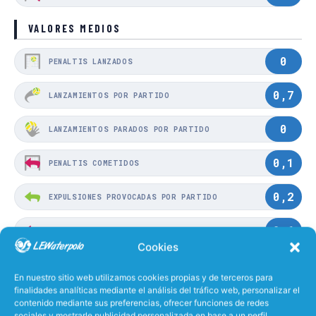
VALORES MEDIOS
0
PENALTIS LANZADOS
0,7
LANZAMIENTOS POR PARTIDO
0
LANZAMIENTOS PARADOS POR PARTIDO
0,1
PENALTIS COMETIDOS
0,2
EXPULSIONES PROVOCADAS POR PARTIDO
0,6
EXPULSIONES COMETIDAS POR PARTIDO
Cookies
0
PENALTIS PROVOCADOS
En nuestro sitio web utilizamos cookies propias y de terceros para
finalidades analíticas mediante el análisis del tráfico web, personalizar el
contenido mediante sus preferencias, ofrecer funciones de redes
38%
EFECTIVIDAD LANZANDO
sociales y mostrarle publicidad personalizada en base a un perfil