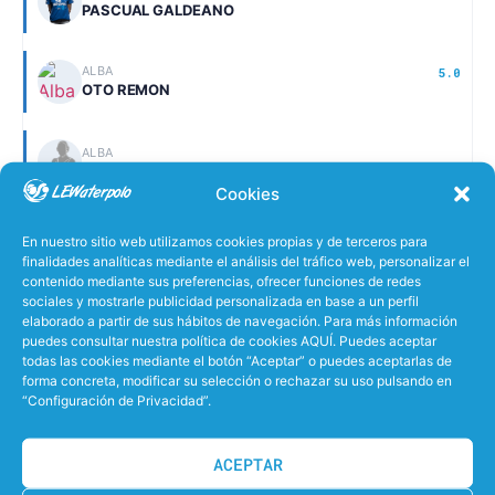
PASCUAL GALDEANO
ALBA
5.0
OTO REMON
ALBA
OTO REMON
Cookies
JULIA
En nuestro sitio web utilizamos cookies propias y de terceros para
VILLANUEVA FERNANDEZ
finalidades analíticas mediante el análisis del tráfico web, personalizar el
contenido mediante sus preferencias, ofrecer funciones de redes
sociales y mostrarle publicidad personalizada en base a un perfil
VICTORIA
elaborado a partir de sus hábitos de navegación. Para más información
TELLECHEA REMACHA
puedes consultar nuestra política de cookies AQUÍ. Puedes aceptar
todas las cookies mediante el botón “Aceptar” o puedes aceptarlas de
forma concreta, modificar su selección o rechazar su uso pulsando en
ANE
39.6
“Configuración de Privacidad”.
CUERVO HENANDORENA
ACEPTAR
MIREN
32.8
URIZAR MOLINA