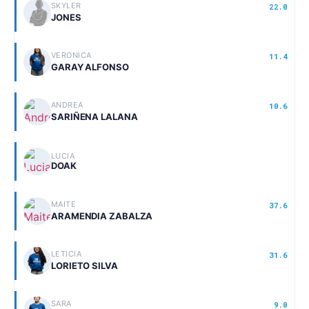
SKYLER
22.0
JONES
VERONICA
11.4
GARAY ALFONSO
ANDREA
10.6
SARIÑENA LALANA
LUCIA
DOAK
MAITE
37.6
ARAMENDIA ZABALZA
LETICIA
31.6
LORIETO SILVA
SARA
9.0