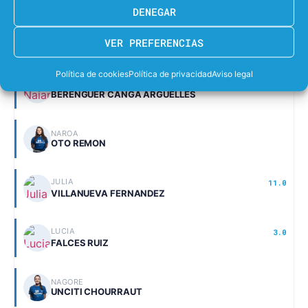
DENEGAR
MARINA
23.7
VER PREFERENCIAS
CASADO SANTIAGO
Política de cookies
Política de privacidad
Aviso legal
NAIARA
21.0
BERENGUER CANGA ARGUELLES
NAROA
OTO REMON
JULIA
11.0
VILLANUEVA FERNANDEZ
LUCIA
3.0
FALCES RUIZ
NAGORE
UNCITI CHOURRAUT