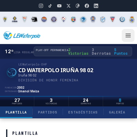
2
3
5
12º
PLAY-OFF PERMANENCIA
·
·
LIGA REGULAR
Victorias
Derrotas
Puntos
LEWaterpolo
›
DHF
CD WATERPOLO IRUÑA 98 02
Iruña 98 02
DIVISIÓN DE HONOR FEMENINA
2002
FUNDACIÓN
Imanol Maiza
ENTRENADOR
27
3
24
8
PARTIDOS
VICTORIAS
DERROTAS
PUNTOS
PLANTILLA
PARTIDOS
ESTADÍSTICAS
GALERÍA
PLANTILLA