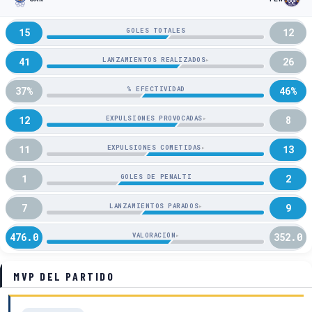
15
12
GOLES TOTALES
41
26
LANZAMIENTOS REALIZADOS
▸
37%
46%
% EFECTIVIDAD
12
8
EXPULSIONES PROVOCADAS
▸
11
13
EXPULSIONES COMETIDAS
▸
1
2
GOLES DE PENALTI
7
9
LANZAMIENTOS PARADOS
▸
476.0
352.0
VALORACIÓN
▸
MVP DEL PARTIDO