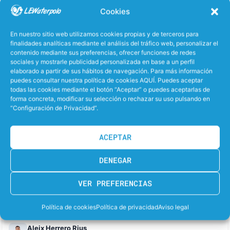
OSCAR
50.6
Cookies
MONTES GOMEZ
En nuestro sitio web utilizamos cookies propias y de terceros para
finalidades analíticas mediante el análisis del tráfico web, personalizar el
contenido mediante sus preferencias, ofrecer funciones de redes
MINUTOS JUGADOS
sociales y mostrarle publicidad personalizada en base a un perfil
elaborado a partir de sus hábitos de navegación. Para más información
DAVOR
CARLES
46.2
42.0
puedes consultar nuestra política de cookies AQUÍ. Puedes aceptar
SKOKANDIC
NUÑEZ PEREZ
todas las cookies mediante el botón “Aceptar” o puedes aceptarlas de
forma concreta, modificar su selección o rechazar su uso pulsando en
“Configuración de Privacidad”.
JAVIER
45.9
GORRIA PUGA
ACEPTAR
GOLES DEL PARTIDO
DENEGAR
SAN
VER PREFERENCIAS
Carles Nuñez Perez
6
UNO-DOS
Política de cookies
Política de privacidad
Aviso legal
10', 11', 12', 27', 28', 6:34 (p)
Aleix Herrero Rius