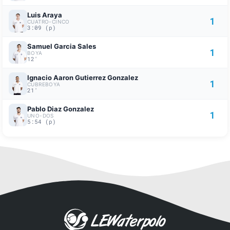
Luis Araya
1
CUATRO-CINCO
3:09 (p)
Samuel Garcia Sales
1
BOYA
12'
Ignacio Aaron Gutierrez Gonzalez
1
CUBREBOYA
21'
Pablo Diaz Gonzalez
1
UNO-DOS
5:54 (p)