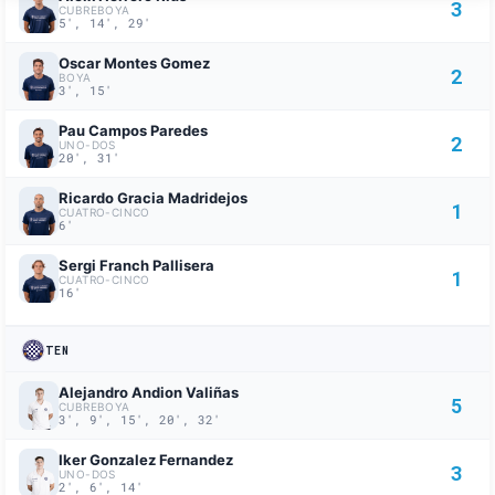
3
CUBREBOYA
5', 14', 29'
Oscar Montes Gomez
2
BOYA
3', 15'
Pau Campos Paredes
2
UNO-DOS
20', 31'
Ricardo Gracia Madridejos
1
CUATRO-CINCO
6'
Sergi Franch Pallisera
1
CUATRO-CINCO
16'
TEN
Alejandro Andion Valiñas
5
CUBREBOYA
3', 9', 15', 20', 32'
Iker Gonzalez Fernandez
3
UNO-DOS
2', 6', 14'