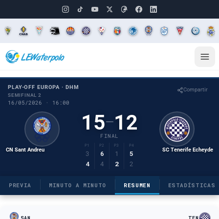
PLAY-OFF EUROPA · DHM
Compartir
SEMIFINAL 2
16/05/2026 · 16:00
15
12
–
FINAL
P1
P2
P3
P4
CN Sant Andreu
SC Tenerife Echeyde
3
6
1
5
4
4
2
2
PREVIA
MINUTO A MINUTO
RESUMEN
ESTADÍSTICAS
SAN
TEN