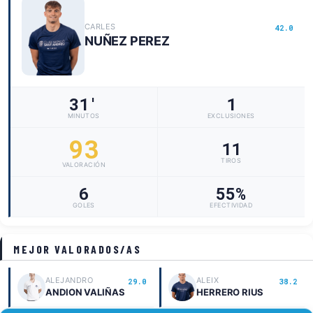
CARLES
42.0
NUÑEZ PEREZ
31'
1
MINUTOS
EXCLUSIONES
93
11
TIROS
VALORACIÓN
6
55%
GOLES
EFECTIVIDAD
MEJOR VALORADOS/AS
ALEJANDRO
ALEIX
29.0
38.2
ANDION VALIÑAS
HERRERO RIUS