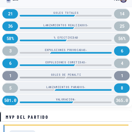
21
14
GOLES TOTALES
36
25
LANZAMIENTOS REALIZADOS
▸
58%
56%
% EFECTIVIDAD
3
6
EXPULSIONES PROVOCADAS
▸
6
4
EXPULSIONES COMETIDAS
▸
1
1
GOLES DE PENALTI
5
8
LANZAMIENTOS PARADOS
▸
501.0
365.0
VALORACIÓN
▸
MVP DEL PARTIDO