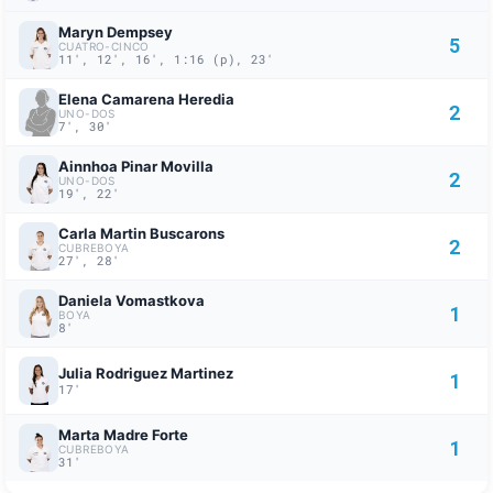
Maryn Dempsey
5
CUATRO-CINCO
11', 12', 16', 1:16 (p), 23'
Elena Camarena Heredia
2
UNO-DOS
7', 30'
Ainnhoa Pinar Movilla
2
UNO-DOS
19', 22'
Carla Martin Buscarons
2
CUBREBOYA
27', 28'
Daniela Vomastkova
1
BOYA
8'
Julia Rodriguez Martinez
1
17'
Marta Madre Forte
1
CUBREBOYA
31'