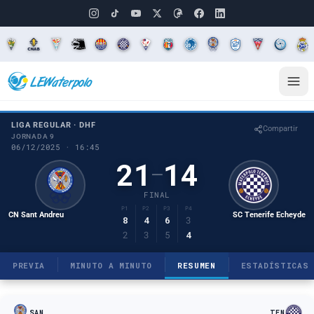
LIGA REGULAR · DHF
Compartir
JORNADA 9
06/12/2025 · 16:45
21
14
–
FINAL
P1
P2
P3
P4
CN Sant Andreu
SC Tenerife Echeyde
8
4
6
3
2
3
5
4
PREVIA
MINUTO A MINUTO
RESUMEN
ESTADÍSTICAS
SAN
TEN