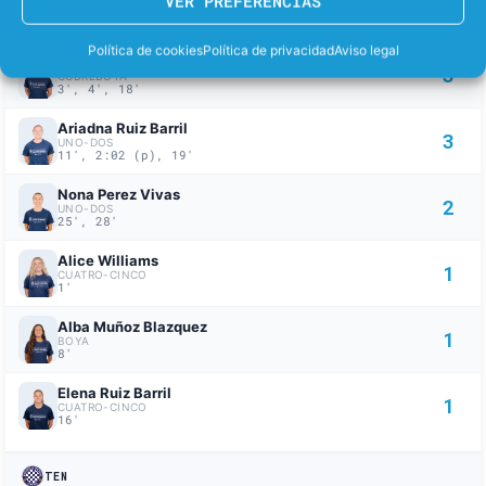
VER PREFERENCIAS
5
UNO-DOS
4', 6', 10', 21', 24'
Política de cookies
Política de privacidad
Aviso legal
Phillipa Whittaker Pedley
3
CUBREBOYA
3', 4', 18'
Ariadna Ruiz Barril
3
UNO-DOS
11', 2:02 (p), 19'
Nona Perez Vivas
2
UNO-DOS
25', 28'
Alice Williams
1
CUATRO-CINCO
1'
Alba Muñoz Blazquez
1
BOYA
8'
Elena Ruiz Barril
1
CUATRO-CINCO
16'
TEN