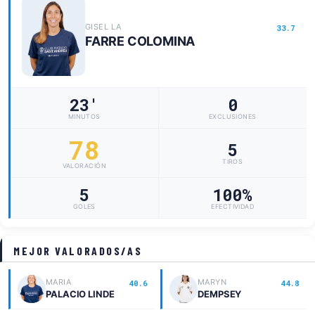
GISEL LA
33.7
FARRE COLOMINA
23'
0
MINUTOS
EXCLUSIONES
78
5
TIROS
VALORACIÓN
5
100%
GOLES
EFECTIVIDAD
MEJOR VALORADOS/AS
MARIA
MARYN
40.6
44.8
PALACIO LINDE
DEMPSEY