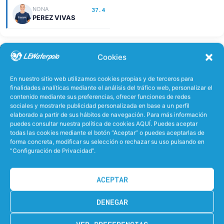
NONA
37.4
PEREZ VIVAS
MINUTOS JUGADOS
Cookies
MARIA
ELENA
35.7
36.9
En nuestro sitio web utilizamos cookies propias y de terceros para
RAMOS FERNANDEZ
CAMARENA HEREDIA
finalidades analíticas mediante el análisis del tráfico web, personalizar el
contenido mediante sus preferencias, ofrecer funciones de redes
sociales y mostrarle publicidad personalizada en base a un perfil
NOEMI
12.9
elaborado a partir de sus hábitos de navegación. Para más información
GOMEZ PEREZ
puedes consultar nuestra política de cookies AQUÍ. Puedes aceptar
todas las cookies mediante el botón “Aceptar” o puedes aceptarlas de
forma concreta, modificar su selección o rechazar su uso pulsando en
“Configuración de Privacidad”.
GOLES DEL PARTIDO
SAN
ACEPTAR
Maria Palacio Linde
5
CUATRO-CINCO
DENEGAR
2', 6', 14', 20', 30'
Gisel La Farre Colomina