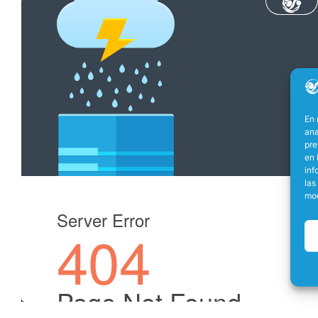
En 
ana
pre
en 
inf
las
mod