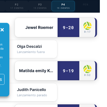
P2
P3
P4
PEN.
17 EVENTOS
15 EVENTOS
19 EVENTOS
9-20
Jewel Roemer
0:17
us
Olga Descalzi
ada
0:28
Lanzamiento fuera
as
.
9-19
Matilda emily Kearns
0:52
S
Judith Panicello
0:59
Lanzamiento parado