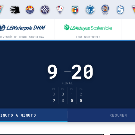
DIVISIÓN DE HONOR MASCULINA
LIGA SOSTENIBLE
9
20
–
FINAL
P1
P2
P3
P4
3
3
1
2
7
3
5
5
MINUTO A MINUTO
RESUMEN