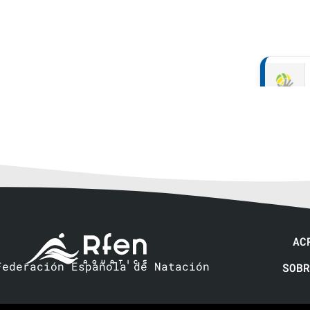
2:31
AC
Federación Española de Natación
SOBR