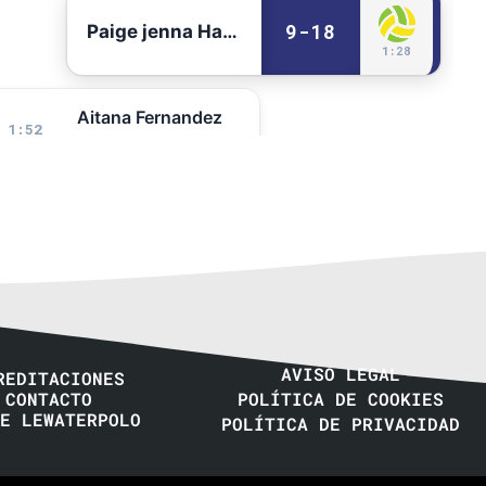
9-18
Paige jenna Hauschild
1:28
Aitana Fernandez
1:52
Lanzamiento parado
9-17
Gabriella Matafora
Clara Espar
2:51
Expulsión de 18s.
AVISO LEGAL
REDITACIONES
CONTACTO
POLÍTICA DE COOKIES
Gabriella Matafora
E LEWATERPOLO
3:10
POLÍTICA DE PRIVACIDAD
Lanzamiento parado