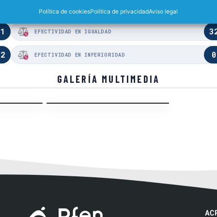
,1
4
EFECTIVIDAD EN SUPERIORIDAD
Política de cookies
Política de privacidad
Aviso legal
,1
3
EFECTIVIDAD EN IGUALDAD
,2
0
EFECTIVIDAD EN INFERIORIDAD
GALERÍA MULTIMEDIA
Liga Regular · J4
 Equipo local
Acción Equipo visitante
AC