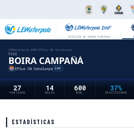
DIVISIÓN DE HONOR FEMENINA
LEWaterpolo
›
DHM
›
EPlus CN Catalunya
PERE
BOIRA CAMPAÑÀ
EPlus CN Catalunya
DHM
27
14
600
37%
PARTIDOS
GOLES
MIN.
EFECTIVIDAD
ESTADÍSTICAS