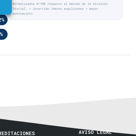
7%
Normalizados 0–100 respecto al máximo de la división.
Discipl. = invertido (menos expulsiones = mayor
puntuación).
2%
%
AVISO LEGAL
REDITACIONES