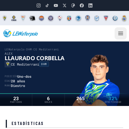
LEWaterpolo
›
DHM
›
CE Mediterrani
ALEX
LLAURADO CORBELLA
CE Mediterrani
DHM
Uno-dos
POSICIÓN
20 años
EDAD
Diestro
MANO
23
6
265
32%
PARTIDOS
GOLES
MIN.
EFECTIVIDAD
ESTADÍSTICAS