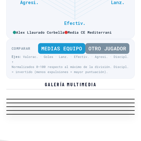
Alex Llaurado Corbella
Media CE Mediterrani
MEDIAS EQUIPO
OTRO JUGADOR
COMPARAR
Ejes:
Valorac. · Goles · Lanz. · Efectiv. · Agresi. · Discipl.
↑
Normalizados 0–100 respecto al máximo de la división. Discipl.
= invertido (menos expulsiones = mayor puntuación).
GALERÍA MULTIMEDIA
Liga Regular · J15
Liga Regular · J15
Liga Regular · J12
Liga Regular · J1
Entrenador local
Liga Regular · J3
Acción Equipo local
Acción Equipo visitante
Acción Equipo visitante
Acción Equipo local