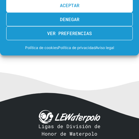
7
CN Sant Andreu
ACEPTAR
29/11/2025
18:00
J8
FINAL
DENEGAR
12
CN Terrassa
VER PREFERENCIAS
10
EPlus CN Catalunya
Política de cookies
Política de privacidad
Aviso legal
Ligas de División de
Honor de Waterpolo