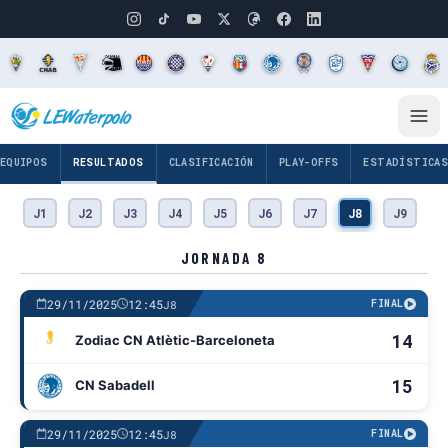
EQUIPOS
RESULTADOS
CLASIFICACIÓN
PLAY-OFFS
ESTADÍSTICA
J1
J2
J3
J4
J5
J6
J7
J8
J9
J
JORNADA 8
29/11/2025
12:45
J8
FINAL
14
Zodiac CN Atlètic-Barceloneta
15
CN Sabadell
29/11/2025
12:45
J8
FINAL