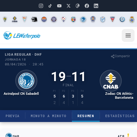
LIGA REGULAR · DHF
Compartir
JORNADA 18
08/04/2026 · 20:45
19
11
–
FINAL
P1
P2
P3
P4
Astralpool CN Sabadell
Zodiac CN Atlètic-
5
6
3
5
Barceloneta
2
4
1
4
PREVIA
MINUTO A MINUTO
RESUMEN
ESTADÍSTICAS
SAB
ATB