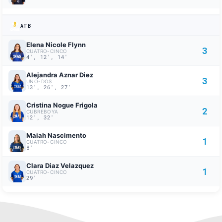
ATB
Elena Nicole Flynn
3
CUATRO-CINCO
4', 12', 14'
Alejandra Aznar Diez
3
UNO-DOS
13', 26', 27'
Cristina Nogue Frigola
2
CUBREBOYA
12', 32'
Maiah Nascimento
1
CUATRO-CINCO
8'
Clara Diaz Velazquez
1
CUATRO-CINCO
29'