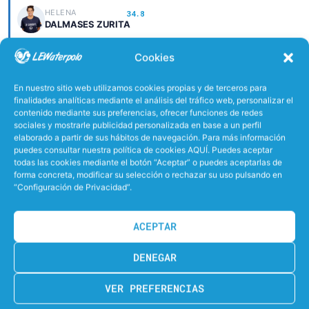
HELENA
34.8
DALMASES ZURITA
Cookies
MINUTOS JUGADOS
En nuestro sitio web utilizamos cookies propias y de terceros para
finalidades analíticas mediante el análisis del tráfico web, personalizar el
ITZIAR
ALEJANDRA
22.2
45.7
contenido mediante sus preferencias, ofrecer funciones de redes
MARTINEZ MARTINEZ
AZNAR DIEZ
sociales y mostrarle publicidad personalizada en base a un perfil
elaborado a partir de sus hábitos de navegación. Para más información
puedes consultar nuestra política de cookies AQUÍ. Puedes aceptar
BLANCA
27.0
COLOMINAS JUANOLA
todas las cookies mediante el botón “Aceptar” o puedes aceptarlas de
forma concreta, modificar su selección o rechazar su uso pulsando en
“Configuración de Privacidad”.
GOLES DEL PARTIDO
ACEPTAR
SAB
DENEGAR
Isabel Piralkova Coello
4
7:05 (p), 8', 27', 29'
VER PREFERENCIAS