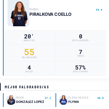
ISABEL
44.4
PIRALKOVA COELLO
20'
0
MINUTOS
EXCLUSIONES
55
7
TIROS
VALORACIÓN
4
57%
GOLES
EFECTIVIDAD
MEJOR VALORADOS/AS
IRENE
ELENA NICOLE
37.2
40.8
GONZALEZ LOPEZ
FLYNN