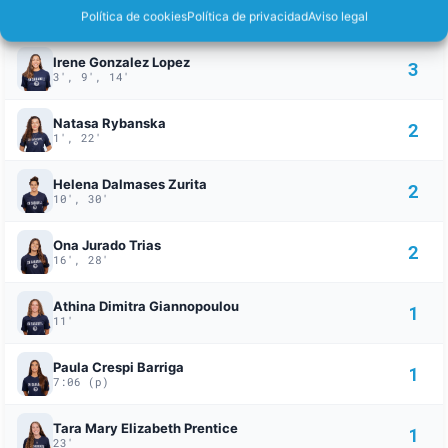
Simone Van De Kraats
3
Política de cookies
Política de privacidad
Aviso legal
1:12 (p), 23', 1:12 (p)
Irene Gonzalez Lopez
3
3', 9', 14'
Natasa Rybanska
2
1', 22'
Helena Dalmases Zurita
2
10', 30'
Ona Jurado Trias
2
16', 28'
Athina Dimitra Giannopoulou
1
11'
Paula Crespi Barriga
1
7:06 (p)
Tara Mary Elizabeth Prentice
1
23'