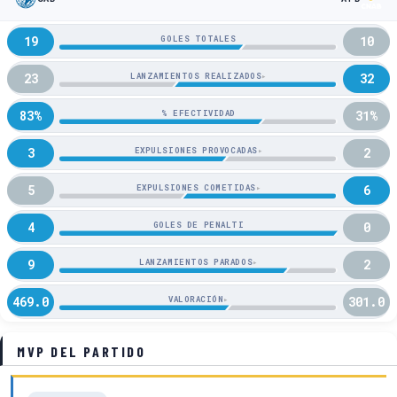
19
10
GOLES TOTALES
23
32
LANZAMIENTOS REALIZADOS
▸
83%
31%
% EFECTIVIDAD
3
2
EXPULSIONES PROVOCADAS
▸
5
6
EXPULSIONES COMETIDAS
▸
4
0
GOLES DE PENALTI
9
2
LANZAMIENTOS PARADOS
▸
469.0
301.0
VALORACIÓN
▸
MVP DEL PARTIDO