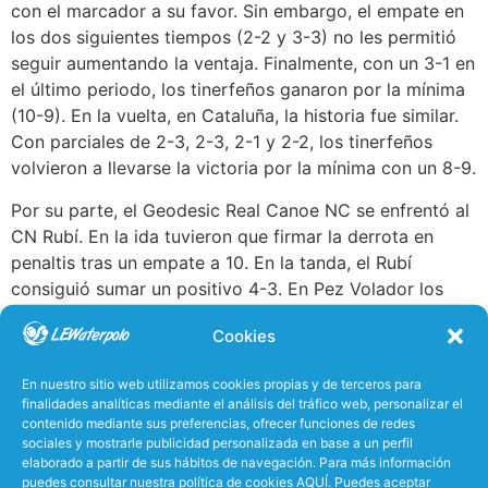
con el marcador a su favor. Sin embargo, el empate en
los dos siguientes tiempos (2-2 y 3-3) no les permitió
seguir aumentando la ventaja. Finalmente, con un 3-1 en
el último periodo, los tinerfeños ganaron por la mínima
(10-9). En la vuelta, en Cataluña, la historia fue similar.
Con parciales de 2-3, 2-3, 2-1 y 2-2, los tinerfeños
volvieron a llevarse la victoria por la mínima con un 8-9.
Por su parte, el Geodesic Real Canoe NC se enfrentó al
CN Rubí. En la ida tuvieron que firmar la derrota en
penaltis tras un empate a 10. En la tanda, el Rubí
consiguió sumar un positivo 4-3. En Pez Volador los
catalanes volvieron a hacerse con la victoria, esta vez
Cookies
en el tiempo reglamentario. Con parciales de 1-3, 4-2,
2-3 y 0-3, el luminoso marcaba un 7-11 al llegar al 0:00.
En nuestro sitio web utilizamos cookies propias y de terceros para
finalidades analíticas mediante el análisis del tráfico web, personalizar el
Con estos resultados, la final del playoff por la
contenido mediante sus preferencias, ofrecer funciones de redes
permanencia promete ser un gran encuentro. En la liga
sociales y mostrarle publicidad personalizada en base a un perfil
regular, el primer enfrentamiento entre el CN Sant Feliu
elaborado a partir de sus hábitos de navegación. Para más información
puedes consultar nuestra política de cookies AQUÍ. Puedes aceptar
y el Geodesic Real Canoe NC lo ganaron los de Fran