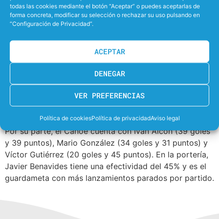
todas las cookies mediante el botón “Aceptar” o puedes aceptarlas de
Torres por 11 a 8 en su casa. El siguiente, en Pez
forma concreta, modificar su selección o rechazar su uso pulsando en
Volador, se lo llevaron los anfitriones por 13 a 8. Desde
“Configuración de Privacidad”.
luego, estará igualado.
ACEPTAR
En el arco del ‘Santfe’ destacan Marc Lucena (45 goles
y 36 puntos de valoración), Gabriel Acosta (30 goles y
DENEGAR
27 puntos) y Vicenç Zurita (29 goles y 28 puntos).
Además, bajo palos tienen a Enrique Cruz, quien con
VER PREFERENCIAS
una efectividad del 36% es el segundo portero con más
lanzamientos parados por partido.
Política de cookies
Política de privacidad
Aviso legal
Por su parte, el Canoe cuenta con Iván Alcón (39 goles
y 39 puntos), Mario González (34 goles y 31 puntos) y
Víctor Gutiérrez (20 goles y 45 puntos). En la portería,
Javier Benavides tiene una efectividad del 45% y es el
guardameta con más lanzamientos parados por partido.