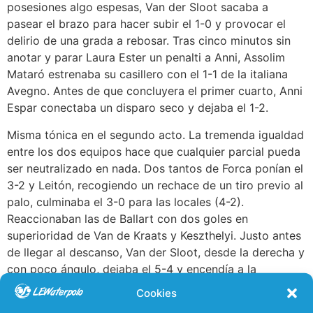
posesiones algo espesas, Van der Sloot sacaba a
pasear el brazo para hacer subir el 1-0 y provocar el
delirio de una grada a rebosar. Tras cinco minutos sin
anotar y parar Laura Ester un penalti a Anni, Assolim
Mataró estrenaba su casillero con el 1-1 de la italiana
Avegno. Antes de que concluyera el primer cuarto, Anni
Espar conectaba un disparo seco y dejaba el 1-2.
Misma tónica en el segundo acto. La tremenda igualdad
entre los dos equipos hace que cualquier parcial pueda
ser neutralizado en nada. Dos tantos de Forca ponían el
3-2 y Leitón, recogiendo un rechace de un tiro previo al
palo, culminaba el 3-0 para las locales (4-2).
Reaccionaban las de Ballart con dos goles en
superioridad de Van de Kraats y Keszthelyi. Justo antes
de llegar al descanso, Van der Sloot, desde la derecha y
con poco ángulo, dejaba el 5-4 y encendía a la
parroquia sabadellense en Can Llong.
Cookies
PARCIAL DE 3-0 CLAVE PARA SABADELL