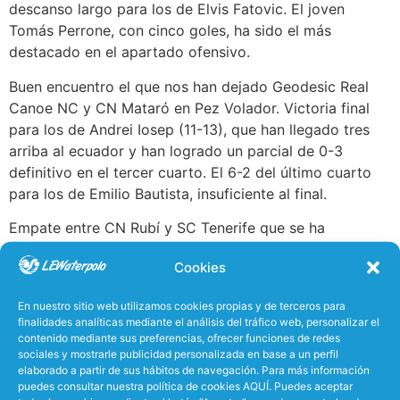
descanso largo para los de Elvis Fatovic. El joven
Tomás Perrone, con cinco goles, ha sido el más
destacado en el apartado ofensivo.
Buen encuentro el que nos han dejado Geodesic Real
Canoe NC y CN Mataró en Pez Volador. Victoria final
para los de Andrei Iosep (11-13), que han llegado tres
arriba al ecuador y han logrado un parcial de 0-3
definitivo en el tercer cuarto. El 6-2 del último cuarto
para los de Emilio Bautista, insuficiente al final.
Empate entre CN Rubí y SC Tenerife que se ha
decidido, según el nuevo reglamento, en una tanda de
Cookies
penaltis final que ha sonreído a los de Albert Español
(3-5). Precisamente, el gol decisivo en la tanda lo ha
En nuestro sitio web utilizamos cookies propias y de terceros para
anotado el técnic-jugador del conjunto isleño, que sigue
finalidades analíticas mediante el análisis del tráfico web, personalizar el
con su pleno de victorias.
contenido mediante sus preferencias, ofrecer funciones de redes
sociales y mostrarle publicidad personalizada en base a un perfil
El CN Terrassa ha sumado su tercera victoria del curso
elaborado a partir de sus hábitos de navegación. Para más información
puedes consultar nuestra política de cookies AQUÍ. Puedes aceptar
tras imponerse en la Sant Jordi al CN Catalunya (10-15)