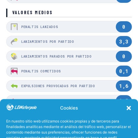
VALORES MEDIOS
0
PENALTIS LANZADOS
3,3
LANZAMIENTOS POR PARTIDO
0
LANZAMIENTOS PARADOS POR PARTIDO
0,1
PENALTIS COMETIDOS
1,6
EXPULSIONES PROVOCADAS POR PARTIDO
0,5
EXPULSIONES COMETIDAS POR PARTIDO
Cookies
0,7
PENALTIS PROVOCADOS
En nuestro sitio web utilizamos cookies propias y de terceros para
finalidades analíticas mediante el análisis del tráfico web, personalizar el
contenido mediante sus preferencias, ofrecer funciones de redes
61%
EFECTIVIDAD LANZANDO
sociales y mostrarle publicidad personalizada en base a un perfil