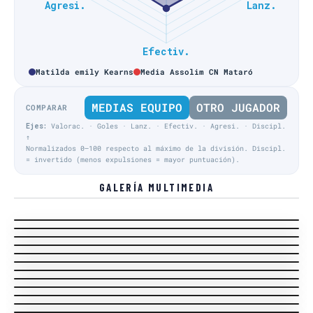
Matilda emily Kearns
Media Assolim CN Mataró
MEDIAS EQUIPO
OTRO JUGADOR
COMPARAR
Ejes:
Valorac. · Goles · Lanz. · Efectiv. · Agresi. · Discipl.
↑
Normalizados 0–100 respecto al máximo de la división. Discipl.
= invertido (menos expulsiones = mayor puntuación).
GALERÍA MULTIMEDIA
Play-Off Título · Final · PT-FN
Play-Off Título · Final · PT-FN
Play-Off Título · Final · PT-FN
Play-Off Título · Final · PT-FN
Acción Equipo local
Play-Off Título · Final · PT-FN
Acción Equipo local
Play-Off Título · Semifinal 2 · PT-SF2
Entrenador local
Play-Off Título · Semifinal 2 · PT-SF2
Entrenador visitante
Play-Off Título · Semifinal 2 · PT-SF2
Acción Equipo visitante
Play-Off Título · Semifinal 2 · PT-SF2
Acción Equipo visitante
Play-Off Título · Semifinal 2 · PT-SF2
MVP
Play-Off Título · Semifinal 2 · PT-SF2
Acción Equipo local
Play-Off Título · Semifinal 2 · PT-SF2
Acción Equipo local
Liga Regular · J21
Entrenador local