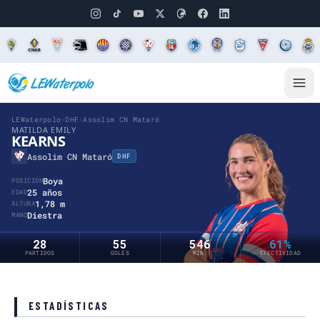
LEWaterpolo
›
DHF
›
Assolim CN Mataró
MATILDA EMILY
KEARNS
Assolim CN Mataró
DHF
Boya
POSICIÓN
25 años
EDAD
1,78 m
ALTURA
Diestra
MANO
28
55
546
61%
PARTIDOS
GOLES
MIN.
EFECTIVIDAD
ESTADÍSTICAS